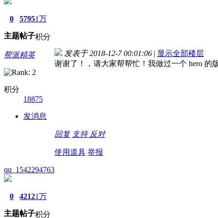
0
5795
1万
主题
帖子
积分
发表于 2018-12-7 00:01:06
|
显示全部楼层
帮派精英
谢谢了！，请大家帮帮忙！我做过一个 hero 的版
积分
18875
发消息
回复
支持
反对
使用道具
举报
qq_1542294763
0
4212
1万
主题
帖子
积分