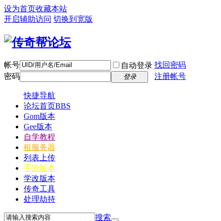
设为首页
收藏本站
开启辅助访问
切换到宽版
帐号
找回密码
自动登录
密码
注册帐号
登录
快捷导航
论坛首页
BBS
Gom版本
Gee版本
自学教程
租服务器
列表上传
手游版本
学改版本
传奇工具
处理劫持
搜索