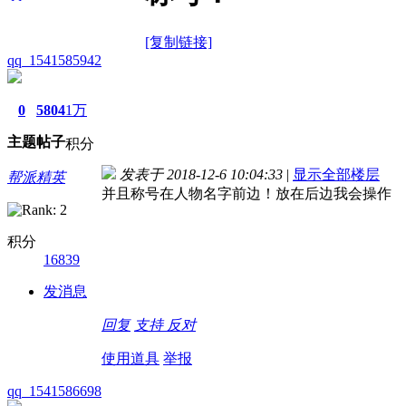
[复制链接]
qq_1541585942
0
5804
1万
主题
帖子
积分
发表于 2018-12-6 10:04:33
|
显示全部楼层
帮派精英
并且称号在人物名字前边！放在后边我会操作
积分
16839
发消息
回复
支持
反对
使用道具
举报
qq_1541586698