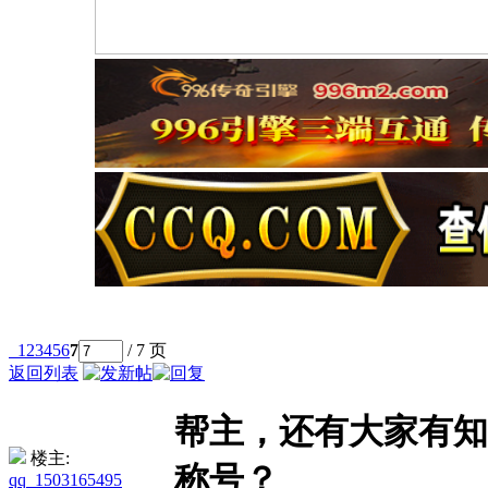
1
2
3
4
5
6
7
/ 7 页
返回列表
帮主，还有大家有知
楼主:
称号？
qq_1503165495