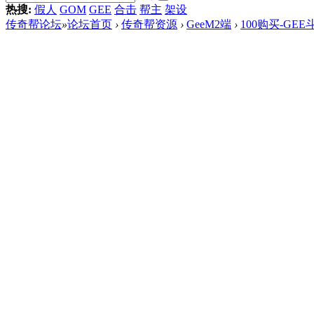
热搜:
假人
GOM
GEE
合击
帮主
架设
传奇帮论坛
»
论坛首页
›
传奇帮资源
›
GeeM2端
›
100购买-G