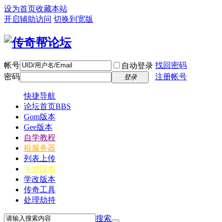
设为首页
收藏本站
开启辅助访问
切换到宽版
帐号
找回密码
自动登录
密码
注册帐号
登录
快捷导航
论坛首页
BBS
Gom版本
Gee版本
自学教程
租服务器
列表上传
手游版本
学改版本
传奇工具
处理劫持
搜索