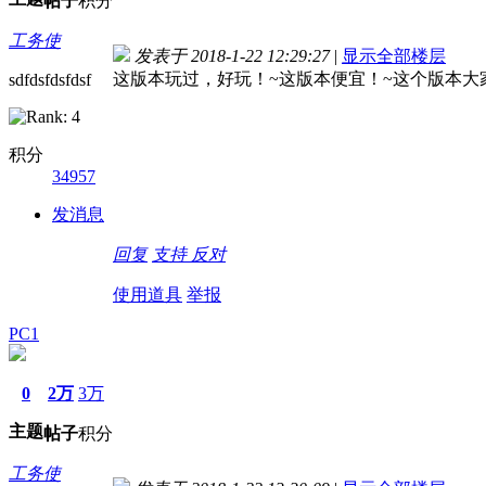
帖子
积分
工务使
发表于 2018-1-22 12:29:27
|
显示全部楼层
这版本玩过，好玩！~这版本便宜！~这个版本大
sdfdsfdsfdsf
积分
34957
发消息
回复
支持
反对
使用道具
举报
PC1
0
2万
3万
主题
帖子
积分
工务使