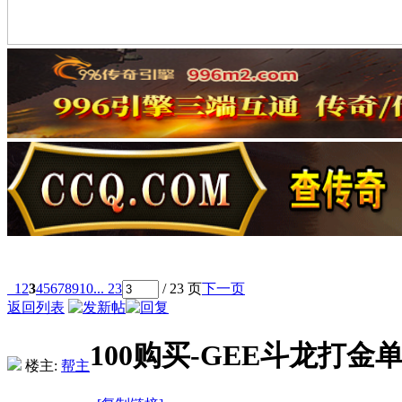
1
2
3
4
5
6
7
8
9
10
... 23
/ 23 页
下一页
返回列表
100购买-GEE斗龙打
楼主:
帮主