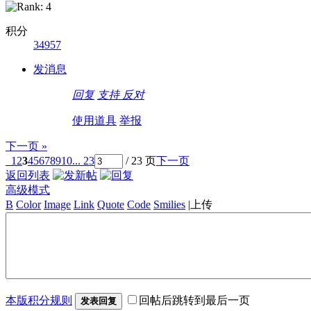
积分
34957
发消息
回复
支持
反对
使用道具
举报
下一页 »
1
2
3
4
5
6
7
8
9
10
... 23
/ 23 页
下一页
返回列表
高级模式
B
Color
Image
Link
Quote
Code
Smilies
|
上传
本版积分规则
回帖后跳转到最后一页
发表回复