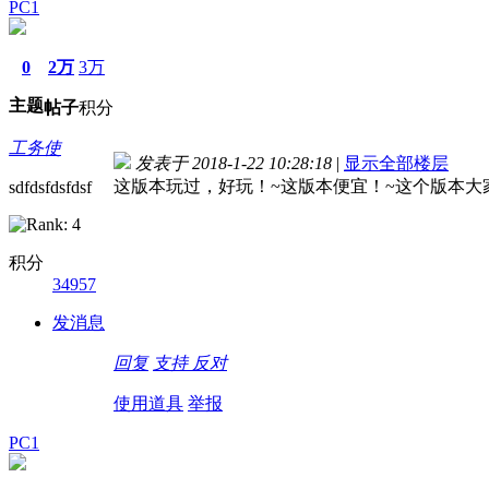
PC1
0
2万
3万
主题
帖子
积分
工务使
发表于 2018-1-22 10:28:18
|
显示全部楼层
这版本玩过，好玩！~这版本便宜！~这个版本大
sdfdsfdsfdsf
积分
34957
发消息
回复
支持
反对
使用道具
举报
PC1