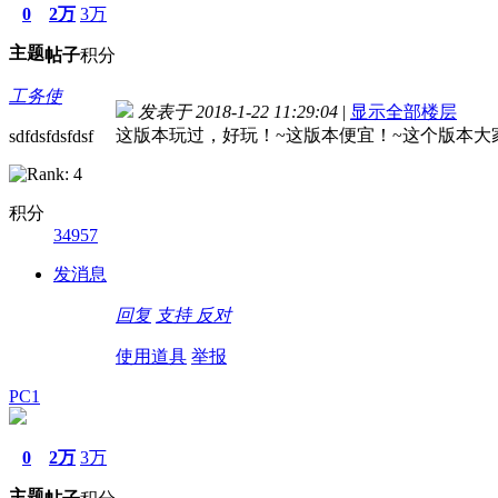
0
2万
3万
主题
帖子
积分
工务使
发表于 2018-1-22 11:29:04
|
显示全部楼层
这版本玩过，好玩！~这版本便宜！~这个版本大
sdfdsfdsfdsf
积分
34957
发消息
回复
支持
反对
使用道具
举报
PC1
0
2万
3万
主题