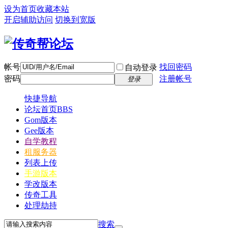
设为首页
收藏本站
开启辅助访问
切换到宽版
帐号
找回密码
自动登录
密码
注册帐号
登录
快捷导航
论坛首页
BBS
Gom版本
Gee版本
自学教程
租服务器
列表上传
手游版本
学改版本
传奇工具
处理劫持
搜索