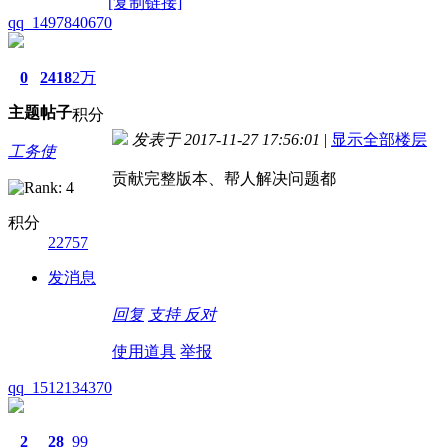
[复制链接]
qq_1497840670
0
2418
2万
主题
帖子
积分
发表于 2017-11-27 17:56:01
|
显示全部楼层
工务使
贡献完整版本、帮人解决问题都
积分
22757
发消息
回复
支持
反对
使用道具
举报
qq_1512134370
2
28
99