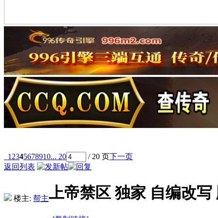
1
2
3
4
5
6
7
8
9
10
... 20
/ 20 页
下一页
返回列表
上帝禁区 独家 自编改写
楼主:
帮主