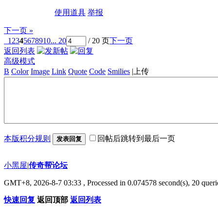
使用道具
举报
下一页 »
1
2
3
4
5
6
7
8
9
10
... 20
/ 20 页
下一页
返回列表
高级模式
B
Color
Image
Link
Quote
Code
Smilies
|
上传
本版积分规则
回帖后跳转到最后一页
发表回复
小黑屋
|
传奇帮论坛
GMT+8, 2026-8-7 03:33
, Processed in 0.074578 second(s), 20 querie
快速回复
返回顶部
返回列表