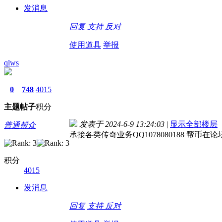
发消息
回复
支持
反对
使用道具
举报
qlws
0
748
4015
主题
帖子
积分
发表于 2024-6-9 13:24:03
|
显示全部楼层
普通帮众
承接各类传奇业务QQ1078080188 帮币
积分
4015
发消息
回复
支持
反对