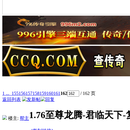
1 ...
155
156
157
158
159
160
161
162
/ 162 页
返回列表
1.76至尊龙腾-君临天
楼主:
帮主