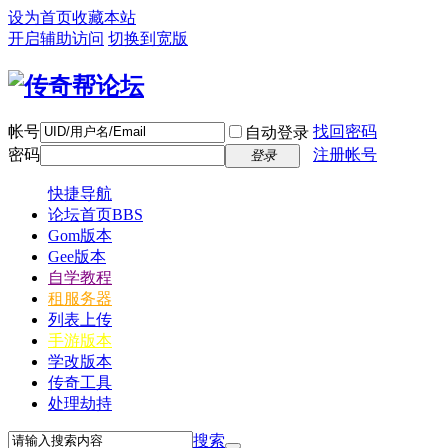
设为首页
收藏本站
开启辅助访问
切换到宽版
帐号
找回密码
自动登录
密码
注册帐号
登录
快捷导航
论坛首页
BBS
Gom版本
Gee版本
自学教程
租服务器
列表上传
手游版本
学改版本
传奇工具
处理劫持
搜索