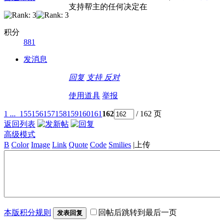
支持帮主的任何决定在
积分
881
发消息
回复
支持
反对
使用道具
举报
1 ...
155
156
157
158
159
160
161
162
/ 162 页
返回列表
高级模式
B
Color
Image
Link
Quote
Code
Smilies
|
上传
本版积分规则
回帖后跳转到最后一页
发表回复