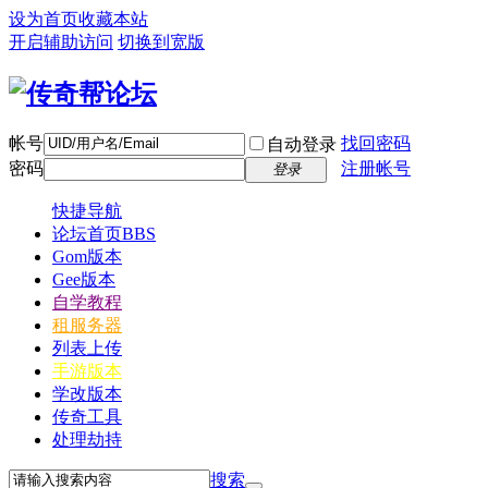
设为首页
收藏本站
开启辅助访问
切换到宽版
帐号
找回密码
自动登录
密码
注册帐号
登录
快捷导航
论坛首页
BBS
Gom版本
Gee版本
自学教程
租服务器
列表上传
手游版本
学改版本
传奇工具
处理劫持
搜索