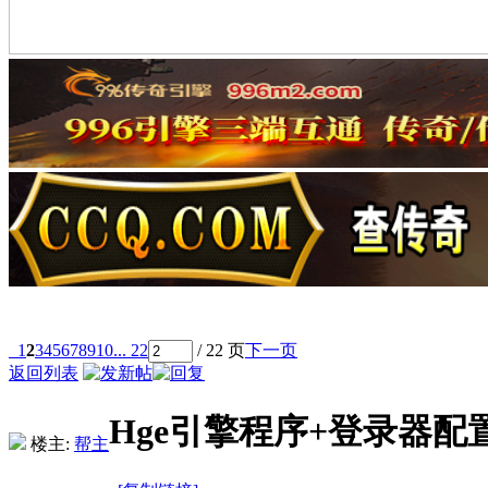
1
2
3
4
5
6
7
8
9
10
... 22
/ 22 页
下一页
返回列表
Hge引擎程序+登录器配
楼主:
帮主