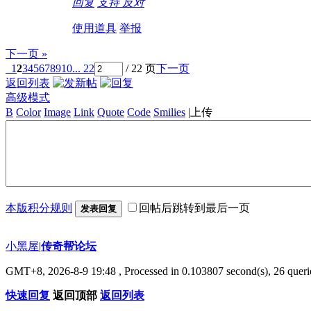
回复
支持
反对
使用道具
举报
下一页 »
1
2
3
4
5
6
7
8
9
10
... 22
/ 22 页
下一页
返回列表
高级模式
B
Color
Image
Link
Quote
Code
Smilies
|
上传
本版积分规则
回帖后跳转到最后一页
发表回复
小黑屋
|
传奇帮论坛
GMT+8, 2026-8-9 19:48
, Processed in 0.103807 second(s), 26 querie
快速回复
返回顶部
返回列表