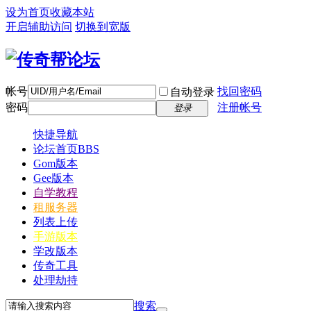
设为首页
收藏本站
开启辅助访问
切换到宽版
帐号
找回密码
自动登录
密码
注册帐号
登录
快捷导航
论坛首页
BBS
Gom版本
Gee版本
自学教程
租服务器
列表上传
手游版本
学改版本
传奇工具
处理劫持
搜索