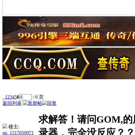
1
2
3
4
5
6
/ 6 页
返回列表
求解答！请问GOM,的
楼主:
录器，完全没反应？？
qq_1517059971