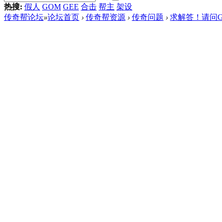
热搜:
假人
GOM
GEE
合击
帮主
架设
传奇帮论坛
»
论坛首页
›
传奇帮资源
›
传奇问题
›
求解答！请问GO