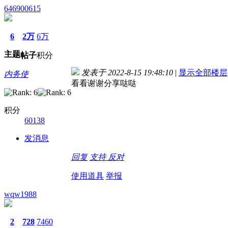
646900615
6
2万
6万
主题
帖子
积分
发表于 2022-8-15 19:48:10
|
显示全部楼层
内务使
看看谢谢分享哒哒
积分
60138
发消息
回复
支持
反对
使用道具
举报
wqw1988
2
728
7460