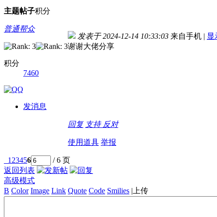
主题
帖子
积分
普通帮众
发表于 2024-12-14 10:33:03
来自手机
|
显
谢谢大佬分享
积分
7460
发消息
回复
支持
反对
使用道具
举报
1
2
3
4
5
6
/ 6 页
返回列表
高级模式
B
Color
Image
Link
Quote
Code
Smilies
|
上传