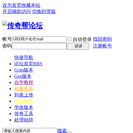
设为首页
收藏本站
开启辅助访问
切换到宽版
帐号
找回密码
自动登录
密码
注册帐号
登录
快捷导航
论坛首页
BBS
Gom版本
Gee版本
自学教程
租服务器
列表上传
手游版本
学改版本
传奇工具
处理劫持
搜索