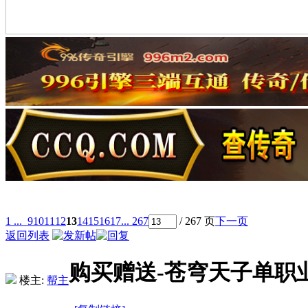
1 ...
9
10
11
12
13
14
15
16
17
... 267
/ 267 页
下一页
返回列表
购买赠送-苍穹天子单职业
楼主:
帮主