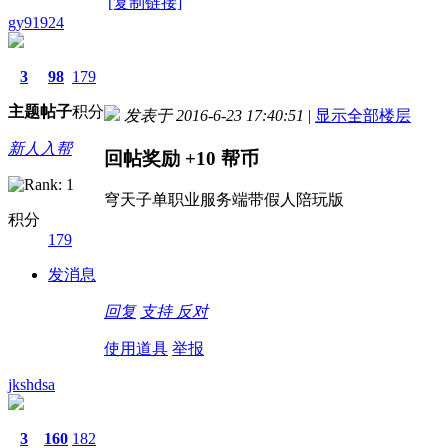
[复制链接]
gy91924
3
98
179
主题
帖子
积分
发表于 2016-6-23 17:40:51
|
显示全部楼层
新人入帮
回帖奖励
+10
帮币
穹天子单职业服务端带假人陪玩版
积分
179
发消息
回复
支持
反对
使用道具
举报
jkshdsa
3
160
182