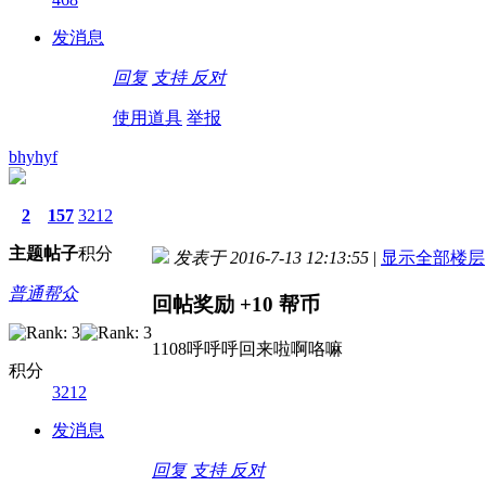
发消息
回复
支持
反对
使用道具
举报
bhyhyf
2
157
3212
主题
帖子
积分
发表于 2016-7-13 12:13:55
|
显示全部楼层
普通帮众
回帖奖励
+10
帮币
1108呼呼呼回来啦啊咯嘛
积分
3212
发消息
回复
支持
反对