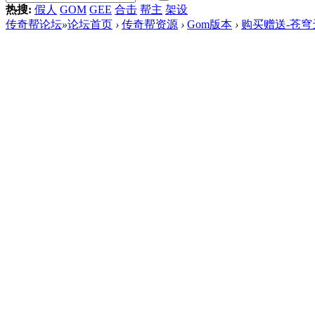
热搜:
假人
GOM
GEE
合击
帮主
架设
传奇帮论坛
»
论坛首页
›
传奇帮资源
›
Gom版本
›
购买赠送-苍穹