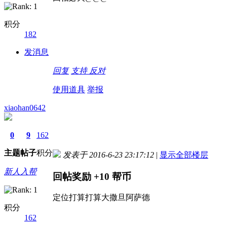
积分
182
发消息
回复
支持
反对
使用道具
举报
xiaohan0642
0
9
162
主题
帖子
积分
发表于 2016-6-23 23:17:12
|
显示全部楼层
新人入帮
回帖奖励
+10
帮币
定位打算打算大撒旦阿萨德
积分
162