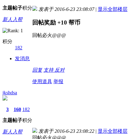
主题
帖子
积分
发表于 2016-6-23 23:08:07
|
显示全部楼层
新人入帮
回帖奖励
+10
帮币
回帖必火@@@
积分
182
发消息
回复
支持
反对
使用道具
举报
jkshdsa
3
160
182
主题
帖子
积分
发表于 2016-6-23 23:08:22
|
显示全部楼层
新人入帮
回帖必火@@@