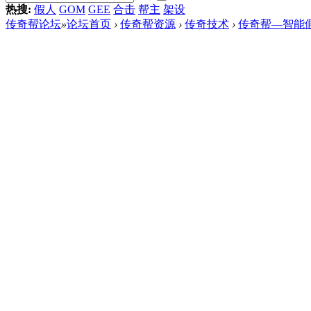
热搜:
假人
GOM
GEE
合击
帮主
架设
传奇帮论坛
»
论坛首页
›
传奇帮资源
›
传奇技术
›
传奇帮—智能