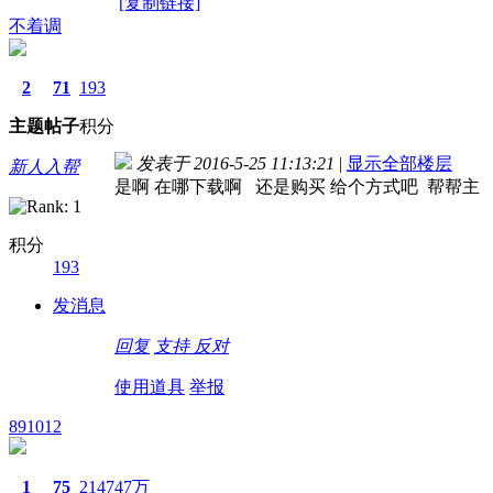
[复制链接]
不着调
2
71
193
主题
帖子
积分
发表于 2016-5-25 11:13:21
|
显示全部楼层
新人入帮
是啊 在哪下载啊 还是购买 给个方式吧 帮帮主
积分
193
发消息
回复
支持
反对
使用道具
举报
891012
1
75
214747万