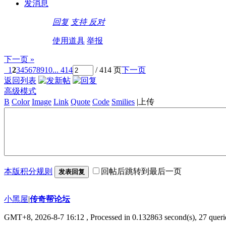
发消息
回复
支持
反对
使用道具
举报
下一页 »
1
2
3
4
5
6
7
8
9
10
... 414
/ 414 页
下一页
返回列表
高级模式
B
Color
Image
Link
Quote
Code
Smilies
|
上传
本版积分规则
回帖后跳转到最后一页
发表回复
小黑屋
|
传奇帮论坛
GMT+8, 2026-8-7 16:12
, Processed in 0.132863 second(s), 27 querie