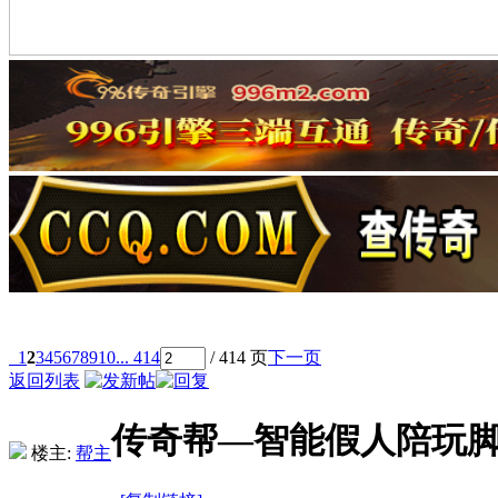
1
2
3
4
5
6
7
8
9
10
... 414
/ 414 页
下一页
返回列表
传奇帮—智能假人陪玩脚
楼主:
帮主