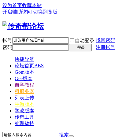
设为首页
收藏本站
开启辅助访问
切换到宽版
帐号
找回密码
自动登录
密码
注册帐号
登录
快捷导航
论坛首页
BBS
Gom版本
Gee版本
自学教程
租服务器
列表上传
手游版本
学改版本
传奇工具
处理劫持
搜索