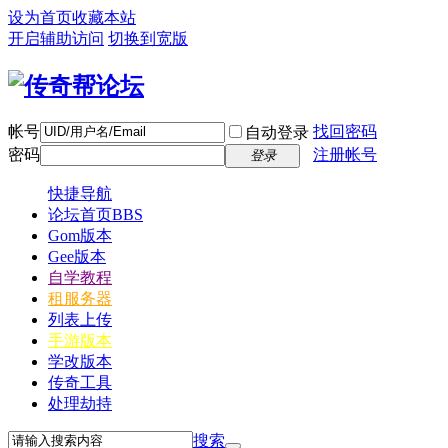
设为首页
收藏本站
开启辅助访问
切换到宽版
帐号
找回密码
自动登录
密码
注册帐号
登录
快捷导航
论坛首页
BBS
Gom版本
Gee版本
自学教程
租服务器
列表上传
手游版本
学改版本
传奇工具
处理劫持
搜索