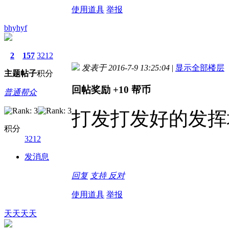
使用道具
举报
bhyhyf
2
157
3212
发表于 2016-7-9 13:25:04
|
显示全部楼层
主题
帖子
积分
回帖奖励
+10
帮币
普通帮众
打发打发好的发挥
积分
3212
发消息
回复
支持
反对
使用道具
举报
天天天天