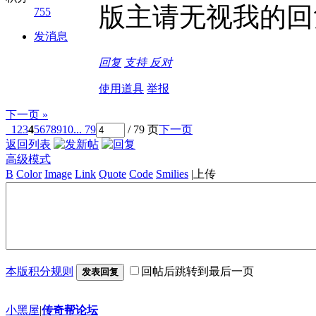
版主请无视我的回
755
发消息
回复
支持
反对
使用道具
举报
下一页 »
1
2
3
4
5
6
7
8
9
10
... 79
/ 79 页
下一页
返回列表
高级模式
B
Color
Image
Link
Quote
Code
Smilies
|
上传
本版积分规则
回帖后跳转到最后一页
发表回复
小黑屋
|
传奇帮论坛