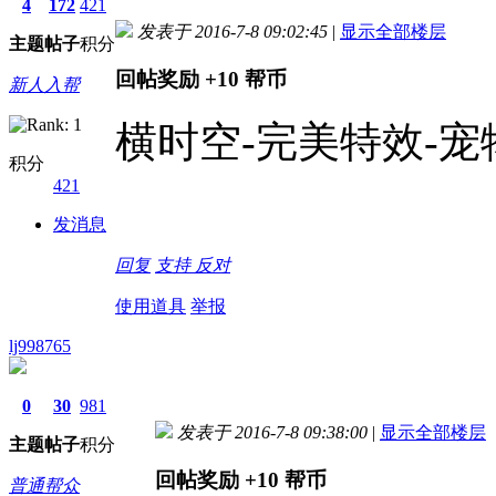
4
172
421
发表于 2016-7-8 09:02:45
|
显示全部楼层
主题
帖子
积分
回帖奖励
+10
帮币
新人入帮
横时空-完美特效-宠
积分
421
发消息
回复
支持
反对
使用道具
举报
lj998765
0
30
981
发表于 2016-7-8 09:38:00
|
显示全部楼层
主题
帖子
积分
回帖奖励
+10
帮币
普通帮众