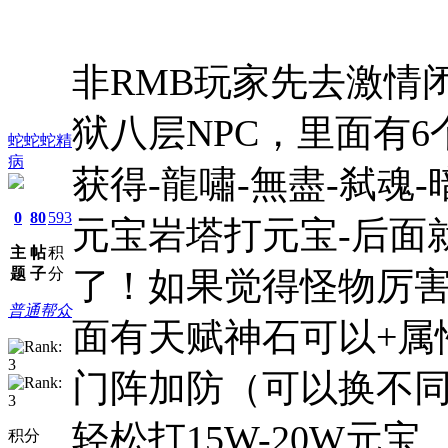
非RMB玩家先去激情
狱八层NPC，里面有6
蛇蛇蛇精
病
获得-龍嘯-無盡-弑魂
0
80
593
元宝岩塔打元宝-后面
主
帖
积
题
子
分
了！如果觉得怪物厉害
普通帮众
面有天赋神石可以+属
门阵加防（可以换不同
轻松打15W-20W元宝
积分