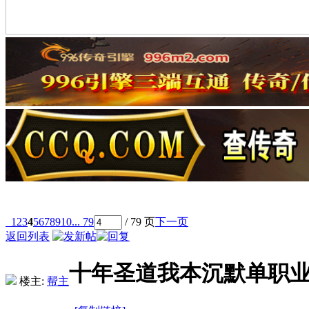
1
2
3
4
5
6
7
8
9
10
... 79
/ 79 页
下一页
返回列表
十年圣道我本沉默单职
楼主:
帮主