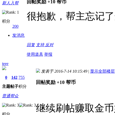
回帖奖励
+10
帮币
新人入帮
很抱歉，帮主忘记了
积分
200
发消息
回复
支持
反对
使用道具
举报
teee
发表于 2016-7-14 10:15:49
|
显示全部楼层
0
142
755
回帖奖励
+10
帮币
主题
帖子
积分
普通帮众
继续刷帖赚取金币
积分