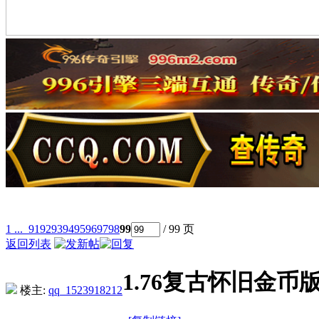
1 ...
91
92
93
94
95
96
97
98
99
/ 99 页
返回列表
1.76复古怀旧金
楼主:
qq_1523918212