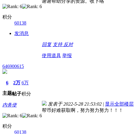
谢谢帮助分享的资源。收下咯
积分
60138
发消息
回复
支持
反对
使用道具
举报
646900615
6
2万
6万
主题
帖子
积分
发表于 2022-5-28 21:53:02
|
显示全部楼层
内务使
帮币好难获取啊，努力努力努力！！！
积分
60138