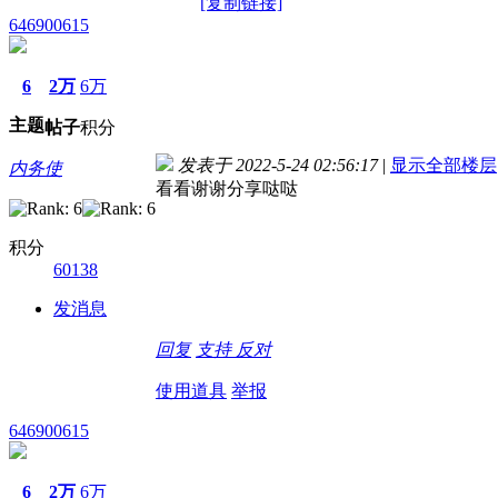
[复制链接]
646900615
6
2万
6万
主题
帖子
积分
发表于 2022-5-24 02:56:17
|
显示全部楼层
内务使
看看谢谢分享哒哒
积分
60138
发消息
回复
支持
反对
使用道具
举报
646900615
6
2万
6万