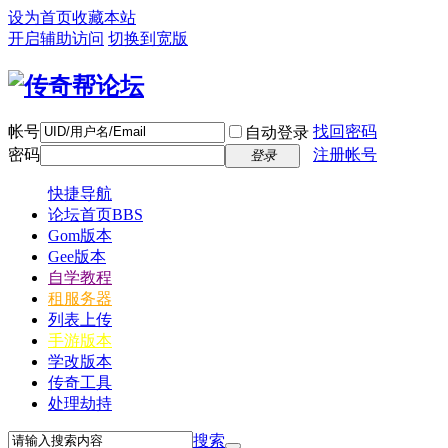
设为首页
收藏本站
开启辅助访问
切换到宽版
帐号
找回密码
自动登录
密码
注册帐号
登录
快捷导航
论坛首页
BBS
Gom版本
Gee版本
自学教程
租服务器
列表上传
手游版本
学改版本
传奇工具
处理劫持
搜索