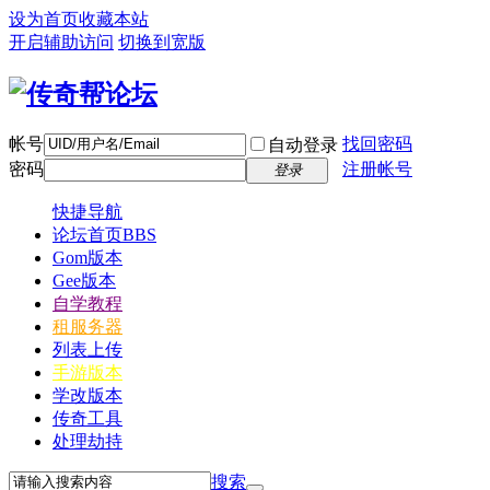
设为首页
收藏本站
开启辅助访问
切换到宽版
帐号
找回密码
自动登录
密码
注册帐号
登录
快捷导航
论坛首页
BBS
Gom版本
Gee版本
自学教程
租服务器
列表上传
手游版本
学改版本
传奇工具
处理劫持
搜索