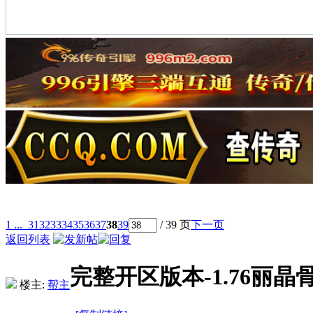
1 ...
31
32
33
34
35
36
37
38
39
/ 39 页
下一页
返回列表
完整开区版本-1.76丽
楼主:
帮主