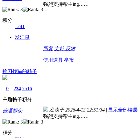
强烈支持帮主ing……
积分
1241
发消息
回复
支持
反对
使用道具
举报
拎刀找猫的耗子
0
234
7516
主题
帖子
积分
发表于 2026-4-13 22:51:34
|
显示全部楼层
普通帮众
强烈支持帮主ing……
积分