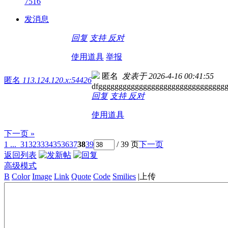
7516
发消息
回复
支持
反对
使用道具
举报
匿名
发表于 2026-4-16 00:41:55
匿名
113.124.120.x:54426
dfggggggggggggggggggggggggggggggg
回复
支持
反对
使用道具
下一页 »
1 ...
31
32
33
34
35
36
37
38
39
/ 39 页
下一页
返回列表
高级模式
B
Color
Image
Link
Quote
Code
Smilies
|
上传