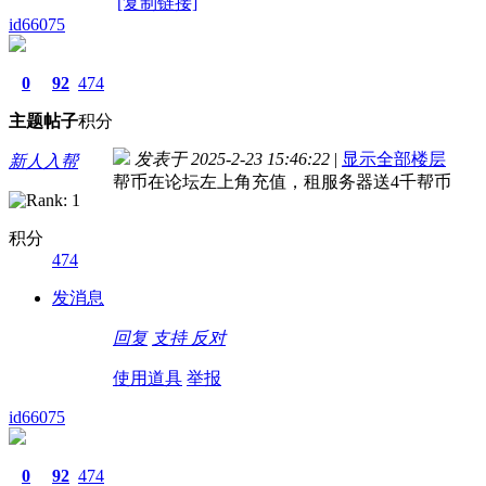
[复制链接]
id66075
0
92
474
主题
帖子
积分
发表于 2025-2-23 15:46:22
|
显示全部楼层
新人入帮
帮币在论坛左上角充值，租服务器送4千帮币
积分
474
发消息
回复
支持
反对
使用道具
举报
id66075
0
92
474