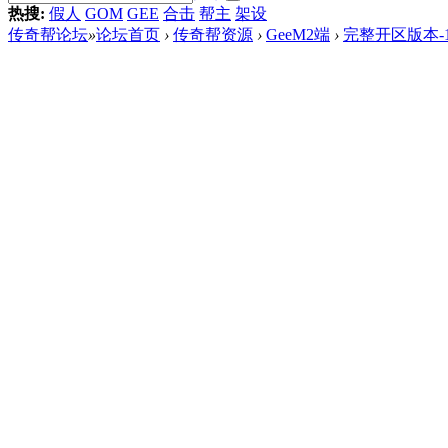
热搜:
假人
GOM
GEE
合击
帮主
架设
传奇帮论坛
»
论坛首页
›
传奇帮资源
›
GeeM2端
›
完整开区版本-