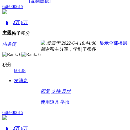
[复制链接]
646900615
6
2万
6万
主题
帖子
积分
发表于 2022-6-4 18:44:06
|
显示全部楼层
内务使
谢谢帮主分享，学到了很多
积分
60138
发消息
回复
支持
反对
使用道具
举报
646900615
6
2万
6万