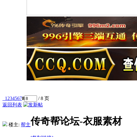
1
2
3
4
5
6
7
8
/ 8 页
返回列表
传奇帮论坛-衣服素材
楼主:
帮主