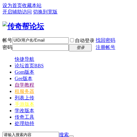
设为首页
收藏本站
开启辅助访问
切换到宽版
帐号
找回密码
自动登录
密码
注册帐号
登录
快捷导航
论坛首页
BBS
Gom版本
Gee版本
自学教程
租服务器
列表上传
手游版本
学改版本
传奇工具
处理劫持
搜索