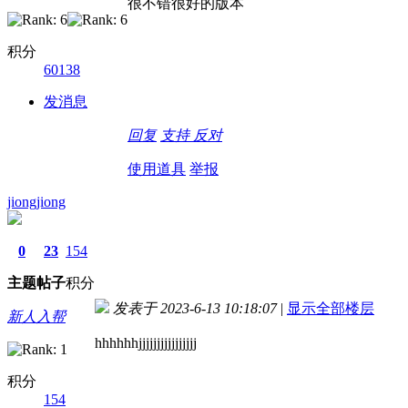
很不错很好的版本
积分
60138
发消息
回复
支持
反对
使用道具
举报
jiongjiong
0
23
154
主题
帖子
积分
发表于 2023-6-13 10:18:07
|
显示全部楼层
新人入帮
hhhhhhjjjjjjjjjjjjjjjj
积分
154