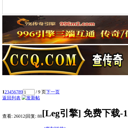
1
2
3
4
5
6
7
8
9
/ 9 页
下一页
返回列表
[Leg引擎]
免费下载-
查看:
26012
|
回复:
88