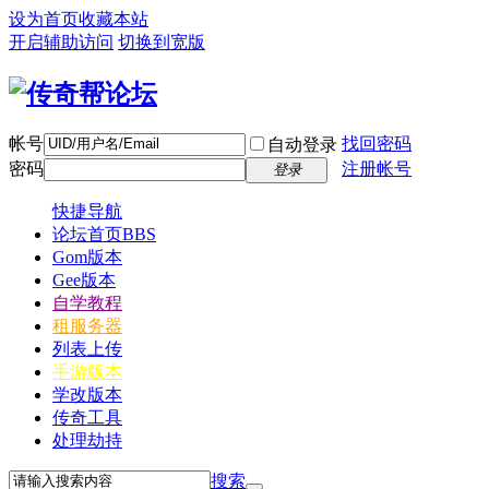
设为首页
收藏本站
开启辅助访问
切换到宽版
帐号
找回密码
自动登录
密码
注册帐号
登录
快捷导航
论坛首页
BBS
Gom版本
Gee版本
自学教程
租服务器
列表上传
手游版本
学改版本
传奇工具
处理劫持
搜索