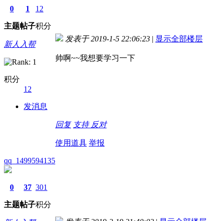
0
1
12
主题
帖子
积分
发表于 2019-1-5 22:06:23
|
显示全部楼层
新人入帮
帅啊~~我想要学习一下
积分
12
发消息
回复
支持
反对
使用道具
举报
qq_1499594135
0
37
301
主题
帖子
积分