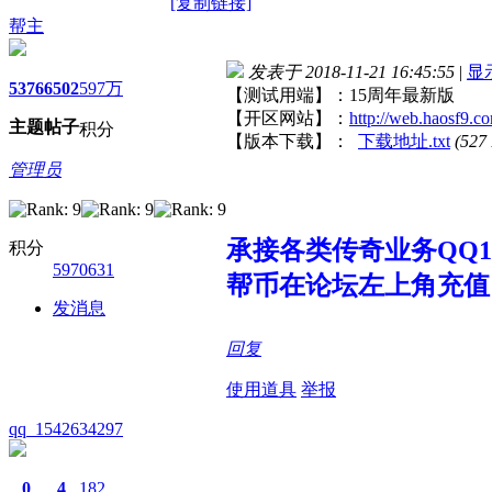
[复制链接]
帮主
发表于 2018-11-21 16:45:55
|
显
5376
6502
597万
【测试用端】：15周年最新版
【开区网站】：
http://web.haosf9.c
主题
帖子
积分
【版本下载】：
下载地址.txt
(527
管理员
承接各类传奇业务QQ107
积分
5970631
帮币在论坛左上角充值
发消息
回复
使用道具
举报
qq_1542634297
0
4
182