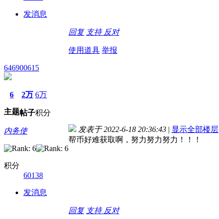
发消息
回复
支持
反对
使用道具
举报
646900615
6
2万
6万
主题
帖子
积分
发表于 2022-6-18 20:36:43
|
显示全部楼层
内务使
帮币好难获取啊，努力努力努力！！！
积分
60138
发消息
回复
支持
反对