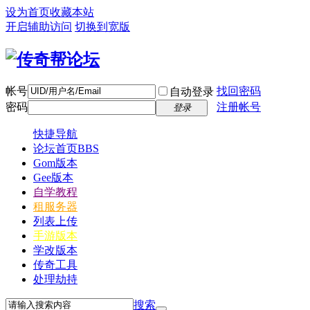
设为首页
收藏本站
开启辅助访问
切换到宽版
帐号
找回密码
自动登录
密码
注册帐号
登录
快捷导航
论坛首页
BBS
Gom版本
Gee版本
自学教程
租服务器
列表上传
手游版本
学改版本
传奇工具
处理劫持
搜索