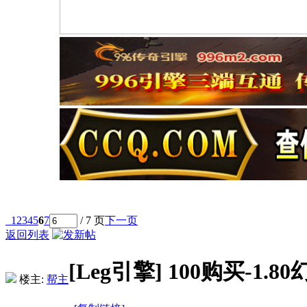
1
2
3
4
5
6
7
/ 7 页
下一页
返回列表
[Leg引擎]
100购买-1.
楼主:
帮主