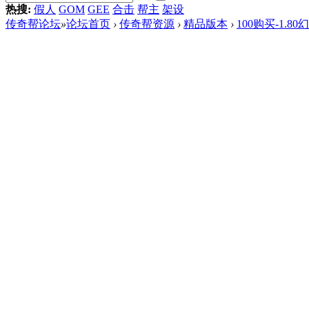
热搜:
假人
GOM
GEE
合击
帮主
架设
传奇帮论坛
»
论坛首页
›
传奇帮资源
›
精品版本
›
100购买-1.