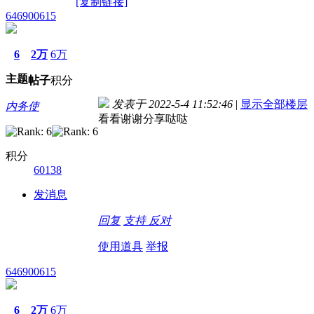
[复制链接]
646900615
6
2万
6万
主题
帖子
积分
发表于 2022-5-4 11:52:46
|
显示全部楼层
内务使
看看谢谢分享哒哒
积分
60138
发消息
回复
支持
反对
使用道具
举报
646900615
6
2万
6万