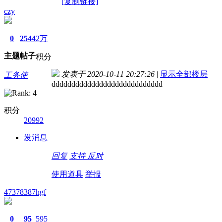
[复制链接]
czy
0
2544
2万
主题
帖子
积分
发表于 2020-10-11 20:27:26
|
显示全部楼层
工务使
dddddddddddddddddddddddddddd
积分
20992
发消息
回复
支持
反对
使用道具
举报
47378387hgf
0
95
595