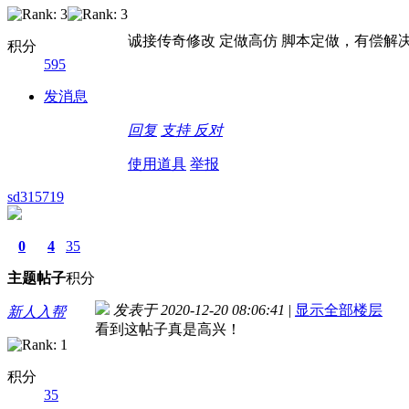
诚接传奇修改 定做高仿 脚本定做，有偿解决一切问
积分
595
发消息
回复
支持
反对
使用道具
举报
sd315719
0
4
35
主题
帖子
积分
发表于 2020-12-20 08:06:41
|
显示全部楼层
新人入帮
看到这帖子真是高兴！
积分
35