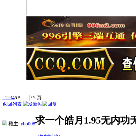
1
2
3
4
5
/ 5 页
返回列表
求一个皓月1.95无内
楼主:
ybo008