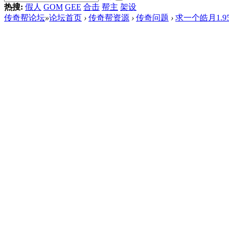
热搜:
假人
GOM
GEE
合击
帮主
架设
传奇帮论坛
»
论坛首页
›
传奇帮资源
›
传奇问题
›
求一个皓月1.9