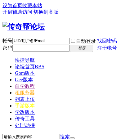
设为首页
收藏本站
开启辅助访问
切换到宽版
帐号
找回密码
自动登录
密码
注册帐号
登录
快捷导航
论坛首页
BBS
Gom版本
Gee版本
自学教程
租服务器
列表上传
手游版本
学改版本
传奇工具
处理劫持
搜索