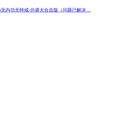
5无内功无特戒-仿盛大合击版（问题已解决 ...