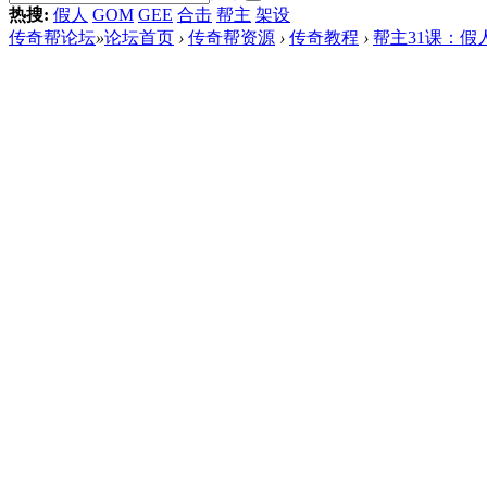
热搜:
假人
GOM
GEE
合击
帮主
架设
传奇帮论坛
»
论坛首页
›
传奇帮资源
›
传奇教程
›
帮主31课：