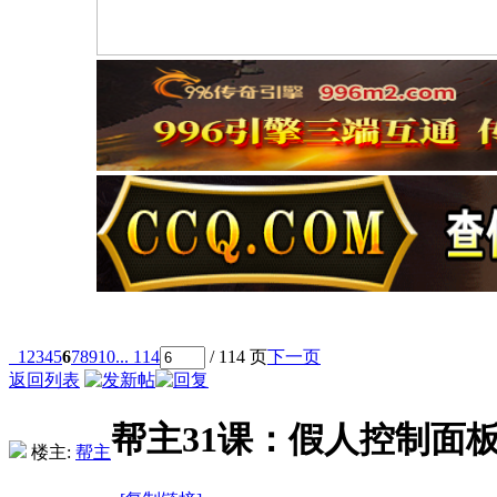
1
2
3
4
5
6
7
8
9
10
... 114
/ 114 页
下一页
返回列表
帮主31课：假人控制面
楼主:
帮主