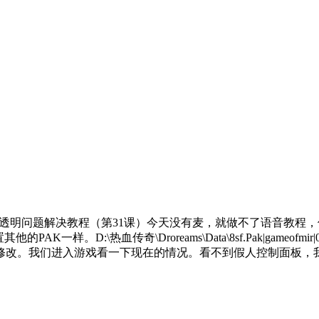
者透明问题解决教程（第31课）今天没有麦，就做不了语音教程
AK一样。D:\热血传奇\Droreams\Data\8sf.Pak|game
修改。我们进入游戏看一下现在的情况。看不到假人控制面板，