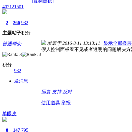
[复制链接]
402121501
2
266
932
主题
帖子
积分
发表于 2016-8-11 13:13:11
|
显示全部楼层
普通帮众
假人控制面板看不见或者透明的问题解决方
积分
932
发消息
回复
支持
反对
使用道具
举报
单眼皮
8
147
795