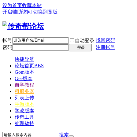
设为首页
收藏本站
开启辅助访问
切换到宽版
帐号
找回密码
自动登录
密码
注册帐号
登录
快捷导航
论坛首页
BBS
Gom版本
Gee版本
自学教程
租服务器
列表上传
手游版本
学改版本
传奇工具
处理劫持
搜索