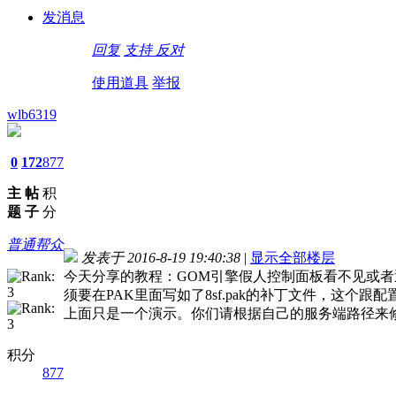
发消息
回复
支持
反对
使用道具
举报
wlb6319
0
172
877
主
帖
积
题
子
分
普通帮众
发表于 2016-8-19 19:40:38
|
显示全部楼层
今天分享的教程：GOM引擎假人控制面板看不见或
须要在PAK里面写如了8sf.pak的补丁文件，这个跟配置其他的P
上面只是一个演示。你们请根据自己的服务端路径来
积分
877