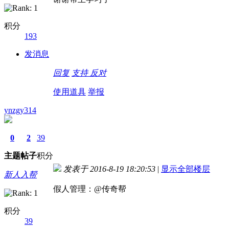
积分
193
发消息
回复
支持
反对
使用道具
举报
ynzgy314
0
2
39
主题
帖子
积分
发表于 2016-8-19 18:20:53
|
显示全部楼层
新人入帮
假人管理：@传奇帮
积分
39