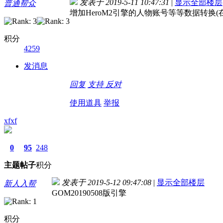
发表于 2019-5-11 10:47:31
|
显示全部楼层
普通帮众
增加HeroM2引擎的人物账号等等数据转换(
积分
4259
发消息
回复
支持
反对
使用道具
举报
xfxf
0
95
248
主题
帖子
积分
发表于 2019-5-12 09:47:08
|
显示全部楼层
新人入帮
GOM20190508版引擎
积分