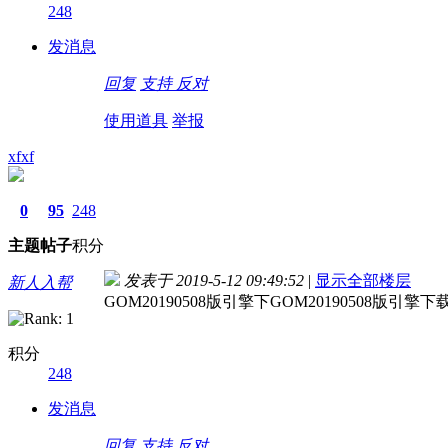
248
发消息
回复
支持
反对
使用道具
举报
xfxf
0
95
248
主题
帖子
积分
发表于 2019-5-12 09:49:52
|
显示全部楼层
新人入帮
GOM20190508版引擎下GOM20190508版引
积分
248
发消息
回复
支持
反对