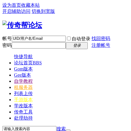
设为首页
收藏本站
开启辅助访问
切换到宽版
帐号
找回密码
自动登录
密码
注册帐号
登录
快捷导航
论坛首页
BBS
Gom版本
Gee版本
自学教程
租服务器
列表上传
手游版本
学改版本
传奇工具
处理劫持
搜索