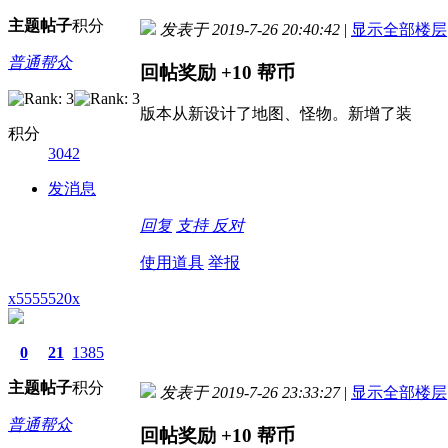
主题
帖子
积分
发表于 2019-7-26 20:40:42
|
显示全部楼层
普通帮众
回帖奖励
+10
帮币
版本从新设计了地图、怪物。新增了装
积分
3042
发消息
回复
支持
反对
使用道具
举报
x5555520x
0
21
1385
主题
帖子
积分
发表于 2019-7-26 23:33:27
|
显示全部楼层
普通帮众
回帖奖励
+10
帮币