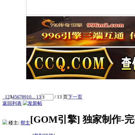
1
2
3
4
5
6
7
8
9
10
... 13
/ 13 页
下一页
返回列表
[GOM引擎]
独家制作-
楼主:
帮主