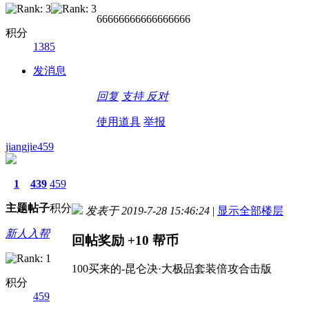
66666666666666666
积分
1385
发消息
回复
支持
反对
使用道具
举报
jiangjie459
1
439
459
主题
帖子
积分
发表于 2019-7-28 15:46:24
|
显示全部楼层
新人入帮
回帖奖励
+10
帮币
100买来的-昆仑决·大极品套装倍攻合击版
积分
459