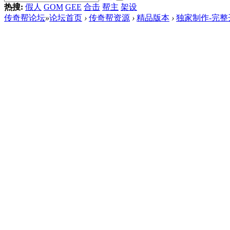
热搜:
假人
GOM
GEE
合击
帮主
架设
传奇帮论坛
»
论坛首页
›
传奇帮资源
›
精品版本
›
独家制作-完