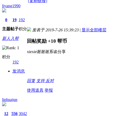
[复制链接]
liyang1990
0
19
192
主题
帖子
积分
发表于 2019-7-26 15:39:23
|
显示全部楼层
新人入帮
回帖奖励
+10
帮币
xiexie谢谢谢系诶分享
积分
192
发消息
回复
支持
反对
使用道具
举报
linhuajun
12
556
3042