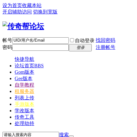
设为首页
收藏本站
开启辅助访问
切换到宽版
帐号
找回密码
自动登录
密码
注册帐号
登录
快捷导航
论坛首页
BBS
Gom版本
Gee版本
自学教程
租服务器
列表上传
手游版本
学改版本
传奇工具
处理劫持
搜索