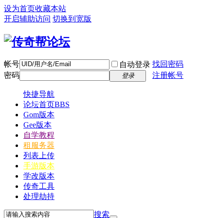
设为首页
收藏本站
开启辅助访问
切换到宽版
帐号
找回密码
自动登录
密码
注册帐号
登录
快捷导航
论坛首页
BBS
Gom版本
Gee版本
自学教程
租服务器
列表上传
手游版本
学改版本
传奇工具
处理劫持
搜索