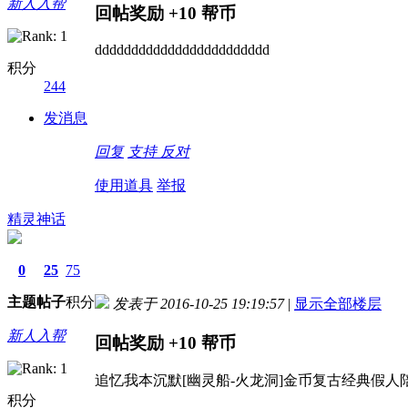
新人入帮
回帖奖励
+10
帮币
dddddddddddddddddddddddd
积分
244
发消息
回复
支持
反对
使用道具
举报
精灵神话
0
25
75
主题
帖子
积分
发表于 2016-10-25 19:19:57
|
显示全部楼层
新人入帮
回帖奖励
+10
帮币
追忆我本沉默[幽灵船-火龙洞]金币复古经典假人陪
积分