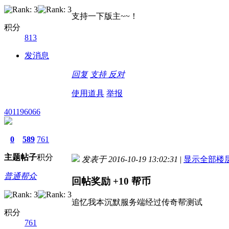
支持一下版主~~！
积分
813
发消息
回复
支持
反对
使用道具
举报
401196066
0
589
761
主题
帖子
积分
发表于 2016-10-19 13:02:31
|
显示全部楼
普通帮众
回帖奖励
+10
帮币
追忆我本沉默服务端经过传奇帮测试
积分
761