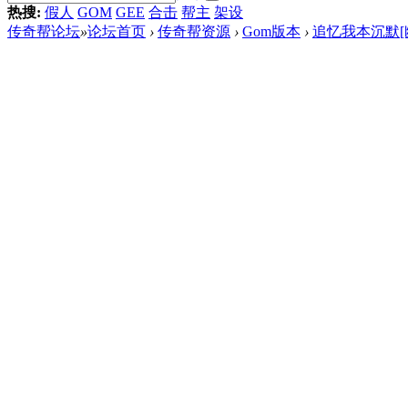
热搜:
假人
GOM
GEE
合击
帮主
架设
传奇帮论坛
»
论坛首页
›
传奇帮资源
›
Gom版本
›
追忆我本沉默[