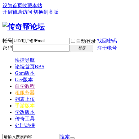
设为首页
收藏本站
开启辅助访问
切换到宽版
帐号
找回密码
自动登录
密码
注册帐号
登录
快捷导航
论坛首页
BBS
Gom版本
Gee版本
自学教程
租服务器
列表上传
手游版本
学改版本
传奇工具
处理劫持
搜索