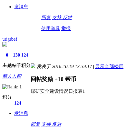
发消息
回复
支持
反对
使用道具
举报
urigrbef
0
130
124
主题
帖子
积分
发表于 2016-10-19 13:39:17
|
显示全部楼层
新人入帮
回帖奖励
+10
帮币
煤矿安全建设情况日报表1
积分
124
发消息
回复
支持
反对