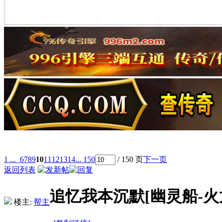
1 ...
6
7
8
9
10
11
12
13
14
... 150
/ 150 页
下一页
返回列表
追忆我本沉默[幽灵船-
楼主:
帮主