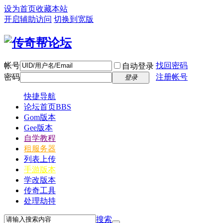
设为首页
收藏本站
开启辅助访问
切换到宽版
帐号
找回密码
自动登录
密码
注册帐号
登录
快捷导航
论坛首页
BBS
Gom版本
Gee版本
自学教程
租服务器
列表上传
手游版本
学改版本
传奇工具
处理劫持
搜索