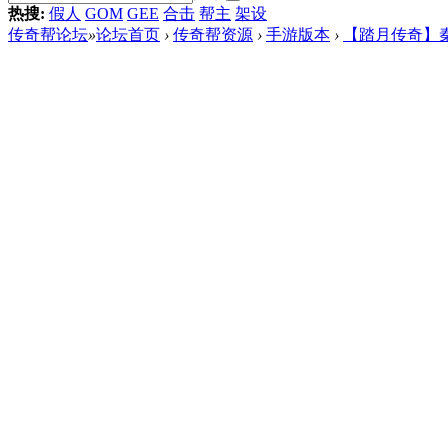
热搜:
假人
GOM
GEE
合击
帮主
架设
传奇帮论坛
»
论坛首页
›
传奇帮资源
›
手游版本
›
【踏月传奇】