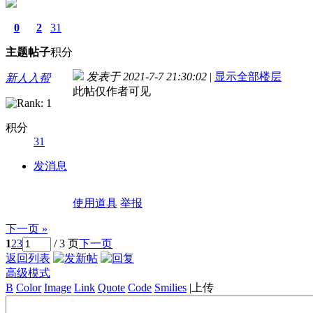
0
2
31
主题
帖子
积分
发表于 2021-7-7 21:30:02
|
显示全部楼层
新人入帮
此帖仅作者可见
积分
31
发消息
使用道具
举报
下一页 »
1
2
3
/ 3 页
下一页
返回列表
高级模式
B
Color
Image
Link
Quote
Code
Smilies
|
上传