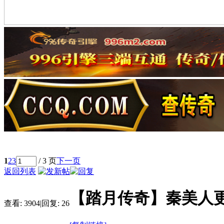
1
2
3
/ 3 页
下一页
返回列表
【踏月传奇】秦美人
查看:
3904
|
回复:
26