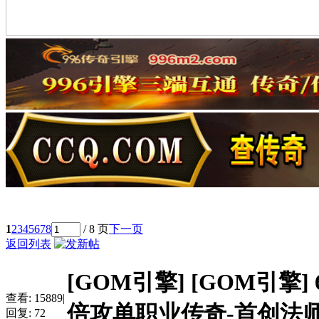
1
2
3
4
5
6
7
8
/ 8 页
下一页
返回列表
[GOM引擎]
[GOM引擎
查看:
15889
|
倍攻单职业传奇-首创法师单
回复:
72