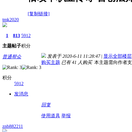
[复制链接]
tmk2020
1
813
5912
主题
帖子
积分
发表于 2020-6-11 11:28:47
|
显示全部楼层
普通帮众
购买主题
已有 41 人购买
本主题需向作者
积分
5912
发消息
回复
使用道具
举报
znb882211