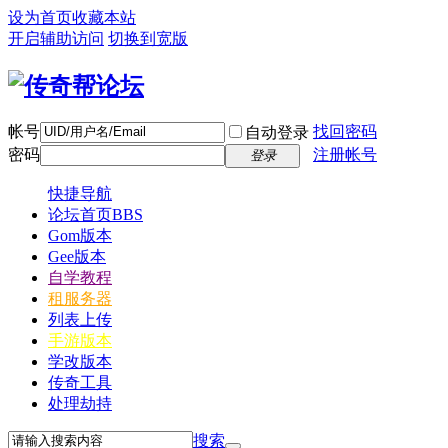
设为首页
收藏本站
开启辅助访问
切换到宽版
帐号
找回密码
自动登录
密码
注册帐号
登录
快捷导航
论坛首页
BBS
Gom版本
Gee版本
自学教程
租服务器
列表上传
手游版本
学改版本
传奇工具
处理劫持
搜索