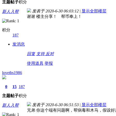
主题
帖子
积分
发表于 2020-6-30 06:03:12
|
显示全部楼层
新人入帮
谢谢 楼主分享！ 帮币奉上！
积分
187
发消息
回复
支持
反对
使用道具
举报
lovetbs1986
0
15
187
主题
帖子
积分
发表于 2020-6-30 06:51:53
|
显示全部楼层
新人入帮
兄弟 你这个端有问题啊，帮病毒和木马，假设好