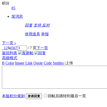
积分
85
发消息
回复
支持
反对
使用道具
举报
下一页 »
1
2
3
4
5
6
7
/ 7 页
下一页
返回列表
高级模式
B
Color
Image
Link
Quote
Code
Smilies
|
上传
本版积分规则
回帖后跳转到最后一页
发表回复