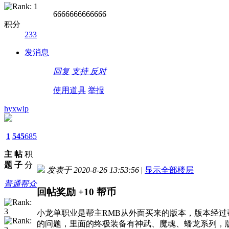
6666666666666
积分
233
发消息
回复
支持
反对
使用道具
举报
hyxwlp
1
545
685
主
帖
积
题
子
分
发表于 2020-8-26 13:53:56
|
显示全部楼层
普通帮众
回帖奖励
+10
帮币
小龙单职业是帮主RMB从外面买来的版本，版本经
的问题，里面的终极装备有神武、魔魂、蟠龙系列，