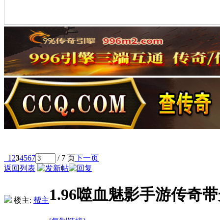
1
2
3
4
5
6
7
/ 7 页
下一页
返回列表
1.96噬血魅影手游传奇
楼主:
帮主