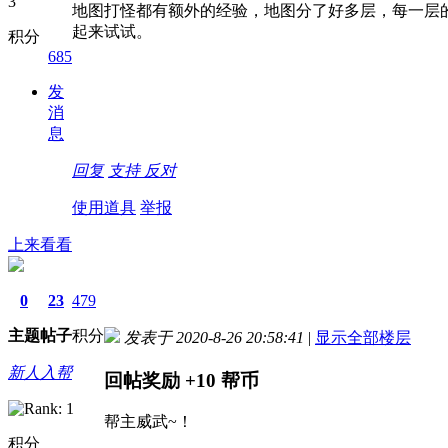
地图打怪都有额外的经验，地图分了好多层，每一层
起来试试。
积分
685
发
消
息
回复
支持
反对
使用道具
举报
上来看看
0
23
479
主题
帖子
积分
发表于 2020-8-26 20:58:41
|
显示全部楼层
新人入帮
回帖奖励
+10
帮币
帮主威武~！
积分