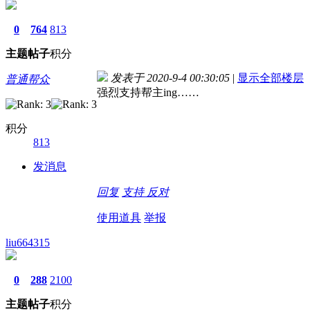
0
764
813
主题
帖子
积分
发表于 2020-9-4 00:30:05
|
显示全部楼层
普通帮众
强烈支持帮主ing……
积分
813
发消息
回复
支持
反对
使用道具
举报
liu664315
0
288
2100
主题
帖子
积分