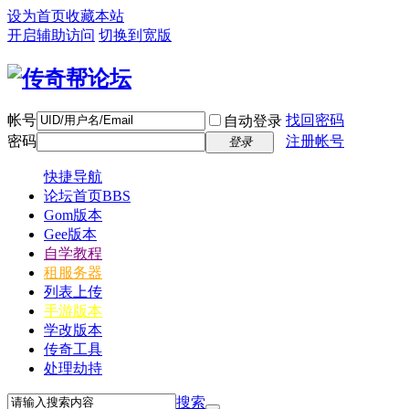
设为首页
收藏本站
开启辅助访问
切换到宽版
帐号
找回密码
自动登录
密码
注册帐号
登录
快捷导航
论坛首页
BBS
Gom版本
Gee版本
自学教程
租服务器
列表上传
手游版本
学改版本
传奇工具
处理劫持
搜索