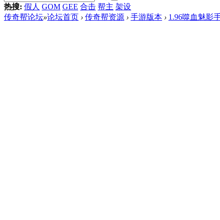
热搜:
假人
GOM
GEE
合击
帮主
架设
传奇帮论坛
»
论坛首页
›
传奇帮资源
›
手游版本
›
1.96噬血魅