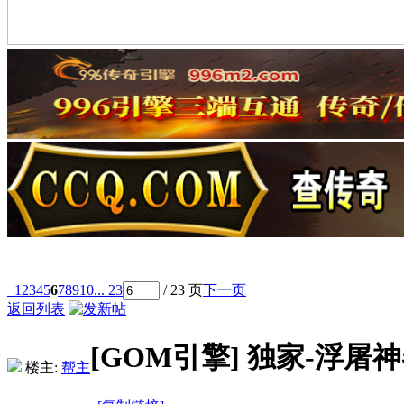
1
2
3
4
5
6
7
8
9
10
... 23
/ 23 页
下一页
返回列表
[GOM引擎]
独家-浮屠
楼主:
帮主