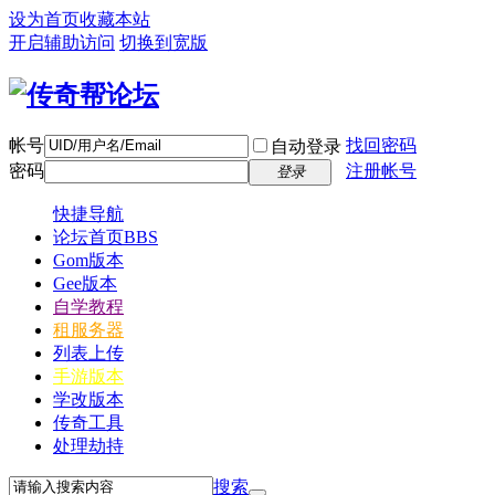
设为首页
收藏本站
开启辅助访问
切换到宽版
帐号
找回密码
自动登录
密码
注册帐号
登录
快捷导航
论坛首页
BBS
Gom版本
Gee版本
自学教程
租服务器
列表上传
手游版本
学改版本
传奇工具
处理劫持
搜索