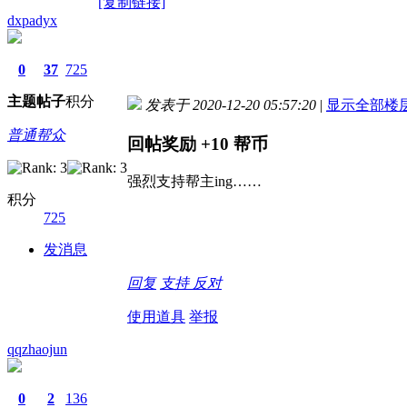
[复制链接]
dxpadyx
0
37
725
主题
帖子
积分
发表于 2020-12-20 05:57:20
|
显示全部楼
普通帮众
回帖奖励
+10
帮币
强烈支持帮主ing……
积分
725
发消息
回复
支持
反对
使用道具
举报
qqzhaojun
0
2
136