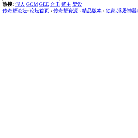
热搜:
假人
GOM
GEE
合击
帮主
架设
传奇帮论坛
»
论坛首页
›
传奇帮资源
›
精品版本
›
独家-浮屠神