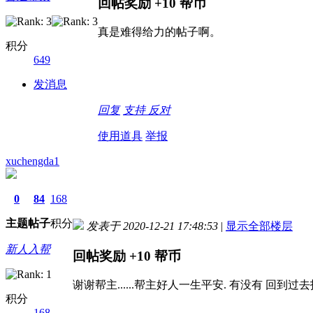
回帖奖励
+10
帮币
真是难得给力的帖子啊。
积分
649
发消息
回复
支持
反对
使用道具
举报
xuchengda1
0
84
168
主题
帖子
积分
发表于 2020-12-21 17:48:53
|
显示全部楼层
新人入帮
回帖奖励
+10
帮币
谢谢帮主......帮主好人一生平安. 有没有 回到
积分
168