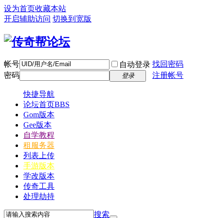
设为首页
收藏本站
开启辅助访问
切换到宽版
帐号
找回密码
自动登录
密码
注册帐号
登录
快捷导航
论坛首页
BBS
Gom版本
Gee版本
自学教程
租服务器
列表上传
手游版本
学改版本
传奇工具
处理劫持
搜索