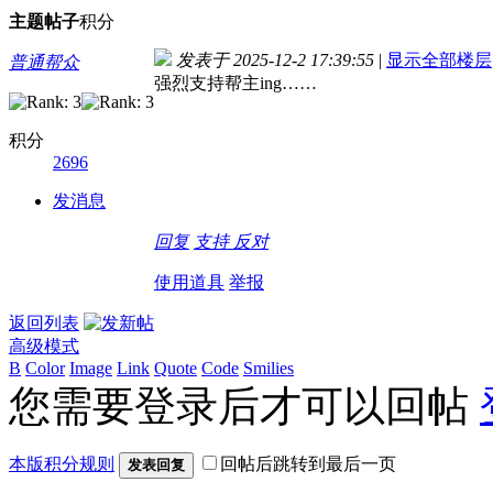
主题
帖子
积分
发表于 2025-12-2 17:39:55
|
显示全部楼层
普通帮众
强烈支持帮主ing……
积分
2696
发消息
回复
支持
反对
使用道具
举报
返回列表
高级模式
B
Color
Image
Link
Quote
Code
Smilies
您需要登录后才可以回帖
本版积分规则
回帖后跳转到最后一页
发表回复