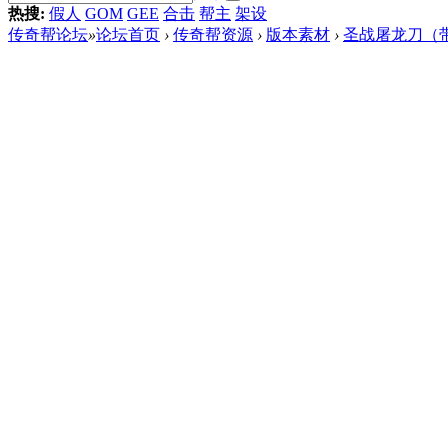
热搜:
假人
GOM
GEE
合击
帮主
架设
传奇帮论坛
»
论坛首页
›
传奇帮资源
›
版本素材
›
圣战屠龙刀（