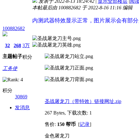
发表于 2022-8-13 18:24:42
|
显示全部楼层
|
阅
本帖最后由 100882682 于 2022-8-16 11:16 编辑
内测武器特效显示正常，图片展示会有部分
100882682
32
268
3万
主题
帖子
积分
工务使
积分
30869
圣战屠龙刀（带特效）链接网址.zip
发消息
267 Bytes, 下载次数: 1
售价:
150 帮币
[
记录
]
金色屠龙刀