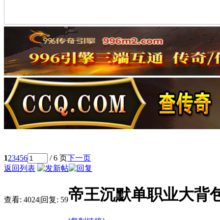
1
2
3
4
5
6
/ 6 页
下一页
返回列表
帝王沉默单职业大背
查看:
4024
|
回复:
59