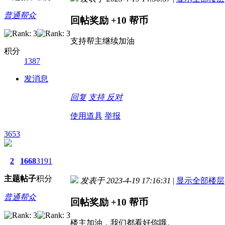
普通帮众
回帖奖励
+10
帮币
支持帮主继续加油
积分
1387
发消息
回复
支持
反对
使用道具
举报
3653
2
1668
3191
主题
帖子
积分
发表于 2023-4-19 17:16:31
|
显示全部楼层
普通帮众
回帖奖励
+10
帮币
楼主加油，我们都看好你哦。