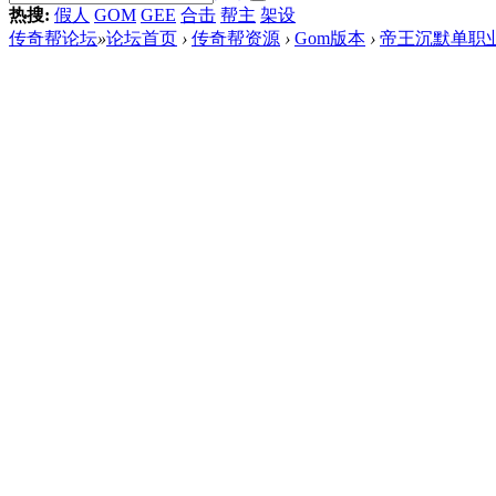
热搜:
假人
GOM
GEE
合击
帮主
架设
传奇帮论坛
»
论坛首页
›
传奇帮资源
›
Gom版本
›
帝王沉默单职