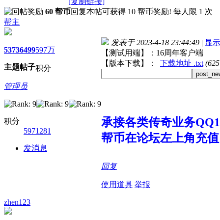
[复制链接]
60 帮币
回复本帖可获得 10 帮币奖励! 每人限 1 次
帮主
发表于 2023-4-18 23:44:49
|
显
5373
6499
597万
【测试用端】：16周年客户端
【版本下载】：
下载地址 .txt
(62
主题
帖子
积分
post_ne
管理员
承接各类传奇业务QQ107
积分
5971281
帮币在论坛左上角充值
发消息
回复
使用道具
举报
zhen123