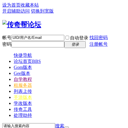
设为首页
收藏本站
开启辅助访问
切换到宽版
帐号
找回密码
自动登录
密码
注册帐号
登录
快捷导航
论坛首页
BBS
Gom版本
Gee版本
自学教程
租服务器
列表上传
手游版本
学改版本
传奇工具
处理劫持
搜索