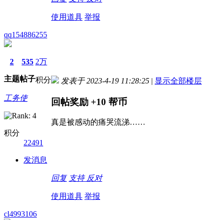
使用道具
举报
qq154886255
2
535
2万
主题
帖子
积分
发表于 2023-4-19 11:28:25
|
显示全部楼层
工务使
回帖奖励
+10
帮币
真是被感动的痛哭流涕……
积分
22491
发消息
回复
支持
反对
使用道具
举报
cl4993106