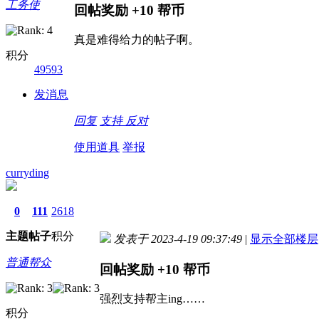
工务使
回帖奖励
+10
帮币
真是难得给力的帖子啊。
积分
49593
发消息
回复
支持
反对
使用道具
举报
curryding
0
111
2618
主题
帖子
积分
发表于 2023-4-19 09:37:49
|
显示全部楼层
普通帮众
回帖奖励
+10
帮币
强烈支持帮主ing……
积分