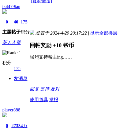
[复制链接]
tk4479tan
0
40
175
主题
帖子
积分
发表于 2024-4-29 20:17:22
|
显示全部楼层
新人入帮
回帖奖励
+10
帮币
强烈支持帮主ing……
积分
175
发消息
回复
支持
反对
使用道具
举报
player888
0
2733
4万