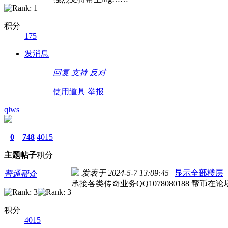
积分
175
发消息
回复
支持
反对
使用道具
举报
qlws
0
748
4015
主题
帖子
积分
发表于 2024-5-7 13:09:45
|
显示全部楼层
普通帮众
承接各类传奇业务QQ1078080188 帮币
积分
4015