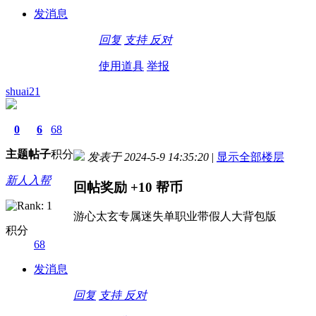
发消息
回复
支持
反对
使用道具
举报
shuai21
0
6
68
主题
帖子
积分
发表于 2024-5-9 14:35:20
|
显示全部楼层
新人入帮
回帖奖励
+10
帮币
游心太玄专属迷失单职业带假人大背包版
积分
68
发消息
回复
支持
反对