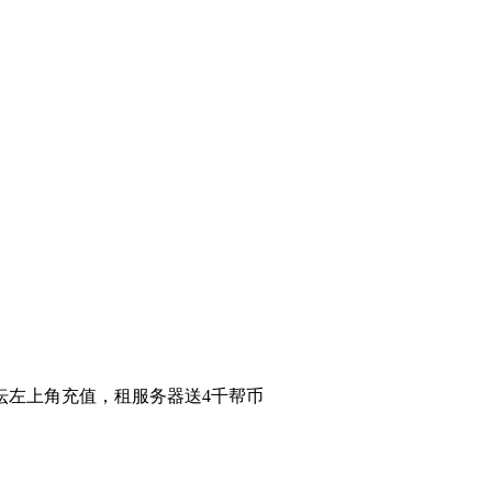
在论坛左上角充值，租服务器送4千帮币