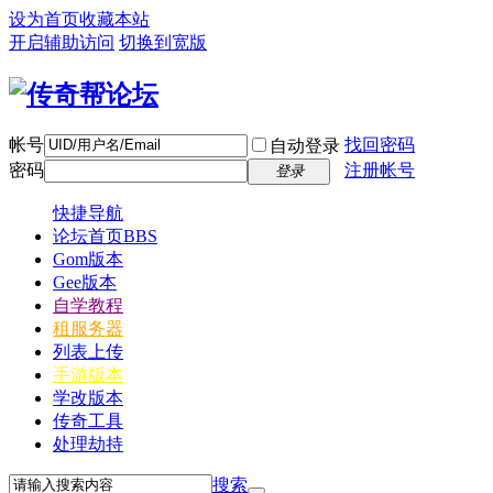
设为首页
收藏本站
开启辅助访问
切换到宽版
帐号
找回密码
自动登录
密码
注册帐号
登录
快捷导航
论坛首页
BBS
Gom版本
Gee版本
自学教程
租服务器
列表上传
手游版本
学改版本
传奇工具
处理劫持
搜索