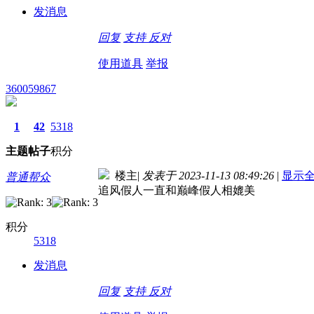
发消息
回复
支持
反对
使用道具
举报
360059867
1
42
5318
主题
帖子
积分
楼主
|
发表于 2023-11-13 08:49:26
|
显示
普通帮众
追风假人一直和巅峰假人相媲美
积分
5318
发消息
回复
支持
反对