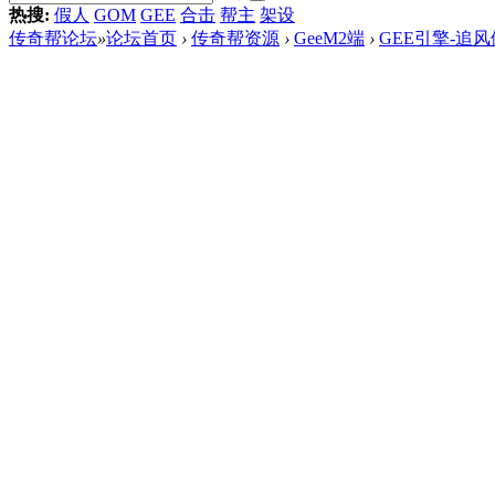
热搜:
假人
GOM
GEE
合击
帮主
架设
传奇帮论坛
»
论坛首页
›
传奇帮资源
›
GeeM2端
›
GEE引擎-追