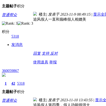
主题
帖子
积分
楼主
|
发表于 2023-11-9 08:49:15
|
显示全
普通帮众
追风假人一直和巅峰假人相媲美
积分
5318
发消息
回复
支持
反对
使用道具
举报
360059867
1
42
5318
主题
帖子
积分
楼主
|
发表于 2023-11-10 13:43:55
|
显示
普通帮众
追风假人第四季，假人功能很强大