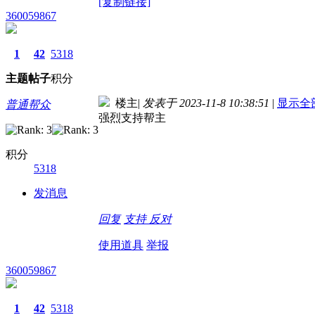
[复制链接]
360059867
1
42
5318
主题
帖子
积分
楼主
|
发表于 2023-11-8 10:38:51
|
显示全
普通帮众
强烈支持帮主
积分
5318
发消息
回复
支持
反对
使用道具
举报
360059867
1
42
5318