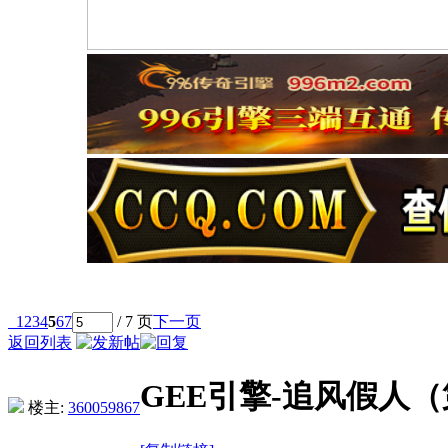
1
2
3
4
5
6
7
/ 7 页
下一页
返回列表
GEE引擎-追风假人
楼主:
360059867