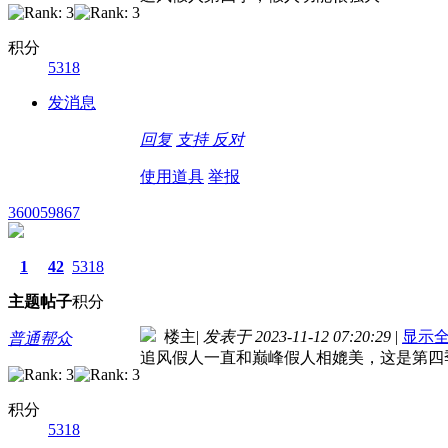
积分
5318
发消息
回复
支持
反对
使用道具
举报
360059867
1
42
5318
主题
帖子
积分
楼主
|
发表于 2023-11-12 07:20:29
|
显示
普通帮众
追风假人一直和巅峰假人相媲美，这是第四
积分
5318