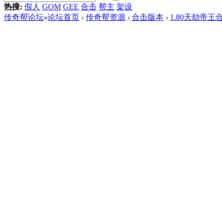
热搜:
假人
GOM
GEE
合击
帮主
架设
传奇帮论坛
»
论坛首页
›
传奇帮资源
›
合击版本
›
1.80天劫帝