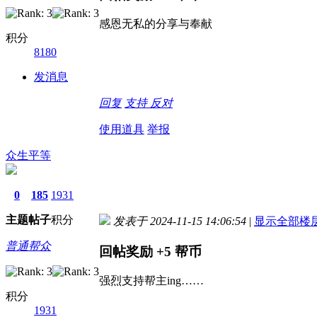
感恩无私的分享与奉献
积分
8180
发消息
回复
支持
反对
使用道具
举报
众生平等
0
185
1931
主题
帖子
积分
发表于 2024-11-15 14:06:54
|
显示全部楼
普通帮众
回帖奖励
+5
帮币
强烈支持帮主ing……
积分
1931