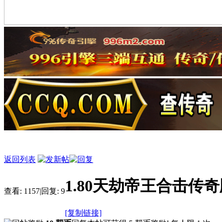
返回列表
1.80天劫帝王合击传
查看:
1157
|
回复:
9
[复制链接]