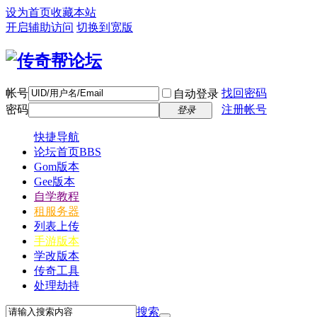
设为首页
收藏本站
开启辅助访问
切换到宽版
帐号
找回密码
自动登录
密码
注册帐号
登录
快捷导航
论坛首页
BBS
Gom版本
Gee版本
自学教程
租服务器
列表上传
手游版本
学改版本
传奇工具
处理劫持
搜索