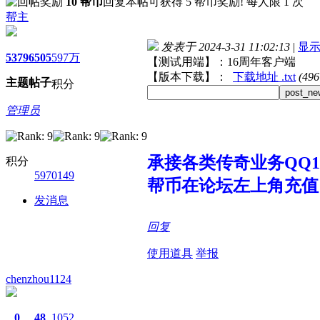
10 帮币
回复本帖可获得 5 帮币奖励! 每人限 1 次
帮主
发表于 2024-3-31 11:02:13
|
显
5379
6505
597万
【测试用端】：16周年客户端
【版本下载】：
下载地址 .txt
(49
主题
帖子
积分
post_ne
管理员
承接各类传奇业务QQ107
积分
5970149
帮币在论坛左上角充值
发消息
回复
使用道具
举报
chenzhou1124
0
48
1052