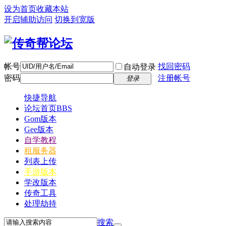
设为首页
收藏本站
开启辅助访问
切换到宽版
帐号
找回密码
自动登录
密码
注册帐号
登录
快捷导航
论坛首页
BBS
Gom版本
Gee版本
自学教程
租服务器
列表上传
手游版本
学改版本
传奇工具
处理劫持
搜索