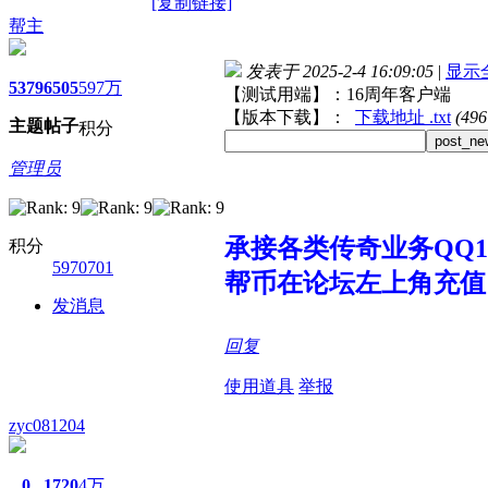
[复制链接]
帮主
发表于 2025-2-4 16:09:05
|
显示
5379
6505
597万
【测试用端】：16周年客户端
【版本下载】：
下载地址 .txt
(49
主题
帖子
积分
post_ne
管理员
承接各类传奇业务QQ107
积分
5970701
帮币在论坛左上角充值
发消息
回复
使用道具
举报
zyc081204
0
1720
4万