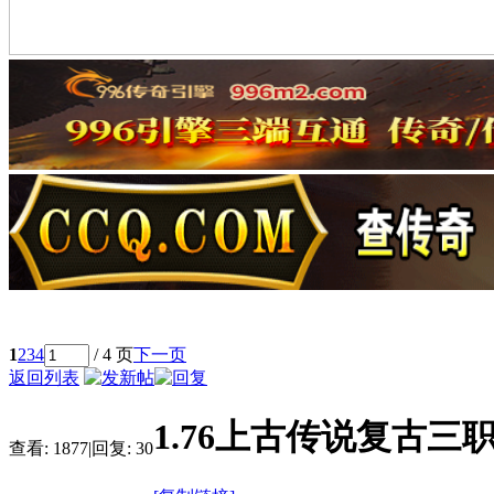
1
2
3
4
/ 4 页
下一页
返回列表
1.76上古传说复古三
查看:
1877
|
回复:
30