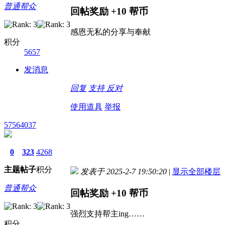
普通帮众
回帖奖励
+10
帮币
感恩无私的分享与奉献
积分
5657
发消息
回复
支持
反对
使用道具
举报
57564037
0
323
4268
主题
帖子
积分
发表于 2025-2-7 19:50:20
|
显示全部楼层
普通帮众
回帖奖励
+10
帮币
强烈支持帮主ing……
积分