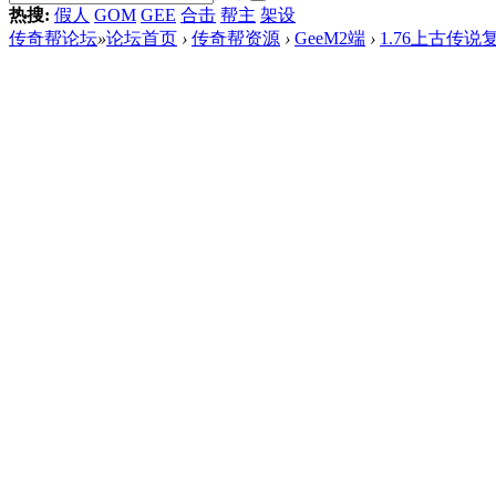
热搜:
假人
GOM
GEE
合击
帮主
架设
传奇帮论坛
»
论坛首页
›
传奇帮资源
›
GeeM2端
›
1.76上古传