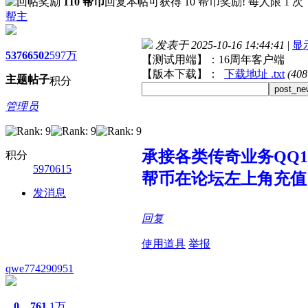
110 帮币
回复本帖可获得 10 帮币奖励! 每人限 1 次
帮主
发表于 2025-10-16 14:44:41
|
显
5376
6502
597万
【测试用端】：16周年客户端
【版本下载】：
下载地址 .txt
(40
主题
帖子
积分
post_ne
管理员
承接各类传奇业务QQ107
积分
5970615
帮币在论坛左上角充值
发消息
回复
使用道具
举报
qwe774290951
0
761
1万