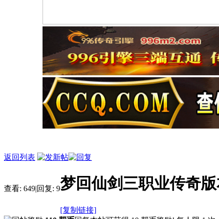
返回列表
梦回仙剑三职业传奇版
查看:
649
|
回复:
9
[复制链接]