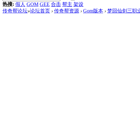
热搜:
假人
GOM
GEE
合击
帮主
架设
传奇帮论坛
»
论坛首页
›
传奇帮资源
›
Gom版本
›
梦回仙剑三职业