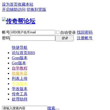
设为首页
收藏本站
开启辅助访问
切换到宽版
帐号
找回密码
自动登录
密码
注册帐号
登录
快捷导航
论坛首页
BBS
Gom版本
Gee版本
自学教程
租服务器
列表上传
手游版本
学改版本
传奇工具
处理劫持
搜索