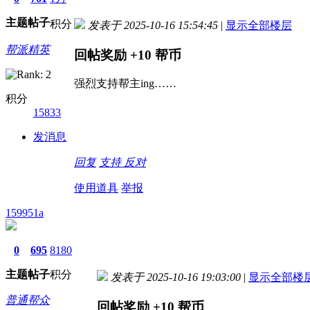
主题
帖子
积分
发表于 2025-10-16 15:54:45
|
显示全部楼层
帮派精英
回帖奖励
+10
帮币
强烈支持帮主ing……
积分
15833
发消息
回复
支持
反对
使用道具
举报
159951a
0
695
8180
主题
帖子
积分
发表于 2025-10-16 19:03:00
|
显示全部楼
普通帮众
回帖奖励
+10
帮币