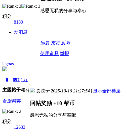
感恩无私的分享与奉献
积分
8180
发消息
回复
支持
反对
使用道具
举报
lcgoas
0
697
1万
主题
帖子
积分
发表于 2025-10-16 21:27:54
|
显示全部楼层
帮派精英
回帖奖励
+10
帮币
感恩无私的分享与奉献
积分
12633