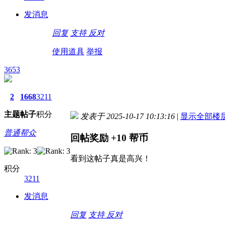
发消息
回复
支持
反对
使用道具
举报
3653
2
1668
3211
主题
帖子
积分
发表于 2025-10-17 10:13:16
|
显示全部楼
普通帮众
回帖奖励
+10
帮币
看到这帖子真是高兴！
积分
3211
发消息
回复
支持
反对