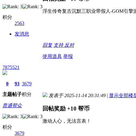
浮生传奇复古沉默三职业带假人-GOM引擎游
积分
2563
发消息
回复
支持
反对
使用道具
举报
7875521
0
93
3679
主题
帖子
积分
发表于 2025-11-14 20:31:49
|
显示全部楼
普通帮众
回帖奖励
+10
帮币
激动人心，无法言表！
积分
3679