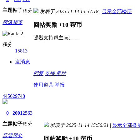
主题
帖子
积分
发表于 2025-11-14 13:37:18
|
显示全部楼层
帮派精英
回帖奖励
+10
帮币
强烈支持帮主ing……
积分
15813
发消息
回复
支持
反对
使用道具
举报
445629748
0
2001
2563
主题
帖子
积分
发表于 2025-11-14 15:56:21
|
显示全部楼
普通帮众
回帖奖励
+10
帮币