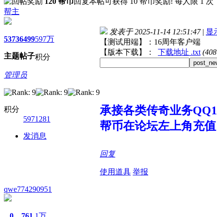
120 帮币
回复本帖可获得 10 帮币奖励! 每人限 1 次
帮主
发表于 2025-11-14 12:51:47
|
显
5373
6499
597万
【测试用端】：16周年客户端
【版本下载】：
下载地址 .txt
(40
主题
帖子
积分
post_ne
管理员
承接各类传奇业务QQ107
积分
5971281
帮币在论坛左上角充值
发消息
回复
使用道具
举报
qwe774290951
0
761
1万