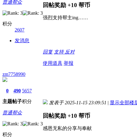
普通帮众
回帖奖励
+10
帮币
强烈支持帮主ing……
积分
2607
发消息
回复
支持
反对
使用道具
举报
zm7758990
0
490
5657
主题
帖子
积分
发表于 2025-11-15 23:09:51
|
显示全部楼
普通帮众
回帖奖励
+10
帮币
感恩无私的分享与奉献
积分