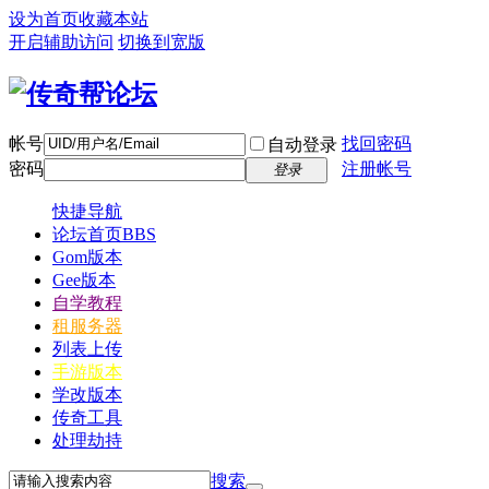
设为首页
收藏本站
开启辅助访问
切换到宽版
帐号
找回密码
自动登录
密码
注册帐号
登录
快捷导航
论坛首页
BBS
Gom版本
Gee版本
自学教程
租服务器
列表上传
手游版本
学改版本
传奇工具
处理劫持
搜索