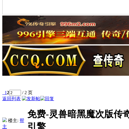
1
2
/ 2 页
返回列表
免费-灵兽暗黑魔次版传
楼主:
帮
引擎
主