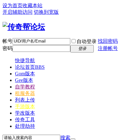
设为首页
收藏本站
开启辅助访问
切换到宽版
帐号
找回密码
自动登录
密码
注册帐号
登录
快捷导航
论坛首页
BBS
Gom版本
Gee版本
自学教程
租服务器
列表上传
手游版本
学改版本
传奇工具
处理劫持
搜索