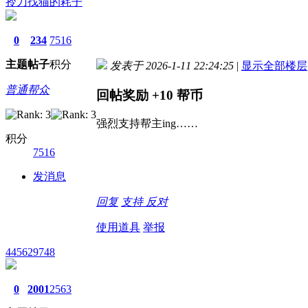
拎刀找猫的耗子
0
234
7516
主题
帖子
积分
发表于 2026-1-11 22:24:25
|
显示全部楼层
普通帮众
回帖奖励
+10
帮币
强烈支持帮主ing……
积分
7516
发消息
回复
支持
反对
使用道具
举报
445629748
0
2001
2563