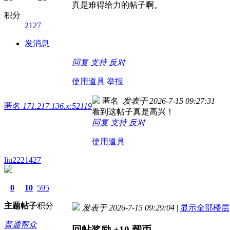
真是难得给力的帖子啊。
积分
2127
发消息
回复
支持
反对
使用道具
举报
匿名
发表于 2026-7-15 09:27:31
匿名
171.217.136.x:52119
看到这帖子真是高兴！
回复
支持
反对
使用道具
liu2221427
0
10
595
主题
帖子
积分
发表于 2026-7-15 09:29:04
|
显示全部楼层
普通帮众
回帖奖励
+10
帮币