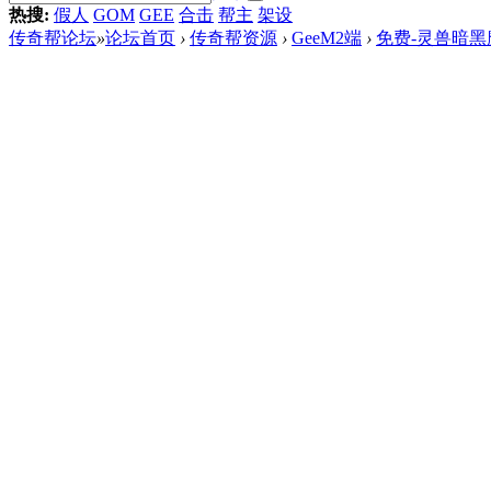
热搜:
假人
GOM
GEE
合击
帮主
架设
传奇帮论坛
»
论坛首页
›
传奇帮资源
›
GeeM2端
›
免费-灵兽暗黑