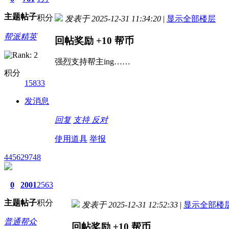
主题
帖子
积分
发表于 2025-12-31 11:34:20
|
显示全部楼层
帮派精英
回帖奖励
+10
帮币
强烈支持帮主ing……
积分
15833
发消息
回复
支持
反对
使用道具
举报
445629748
0
2001
2563
主题
帖子
积分
发表于 2025-12-31 12:52:33
|
显示全部楼
普通帮众
回帖奖励
+10
帮币