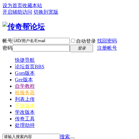
设为首页
收藏本站
开启辅助访问
切换到宽版
帐号
找回密码
自动登录
密码
注册帐号
登录
快捷导航
论坛首页
BBS
Gom版本
Gee版本
自学教程
租服务器
列表上传
手游版本
学改版本
传奇工具
处理劫持
搜索