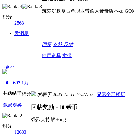
筑梦沉默复古单职业带假人传奇版本-新GOM
积分
2563
发消息
回复
支持
反对
使用道具
举报
lcgoas
0
697
1万
主题
帖子
积分
发表于 2025-12-31 16:27:57
|
显示全部楼层
帮派精英
回帖奖励
+10
帮币
强烈支持帮主ing……
积分
12633