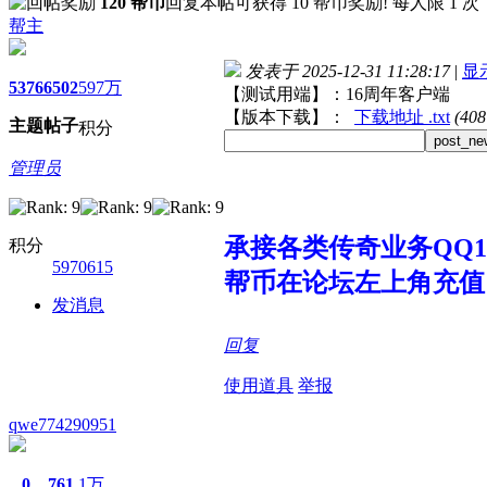
120 帮币
回复本帖可获得 10 帮币奖励! 每人限 1 次
帮主
发表于 2025-12-31 11:28:17
|
显
5376
6502
597万
【测试用端】：16周年客户端
【版本下载】：
下载地址 .txt
(40
主题
帖子
积分
post_ne
管理员
承接各类传奇业务QQ107
积分
5970615
帮币在论坛左上角充值
发消息
回复
使用道具
举报
qwe774290951
0
761
1万