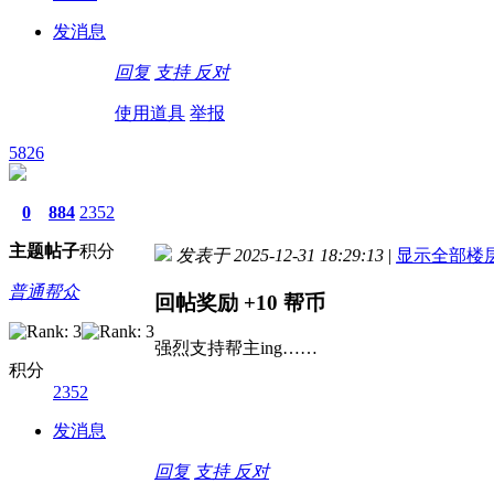
发消息
回复
支持
反对
使用道具
举报
5826
0
884
2352
主题
帖子
积分
发表于 2025-12-31 18:29:13
|
显示全部楼
普通帮众
回帖奖励
+10
帮币
强烈支持帮主ing……
积分
2352
发消息
回复
支持
反对