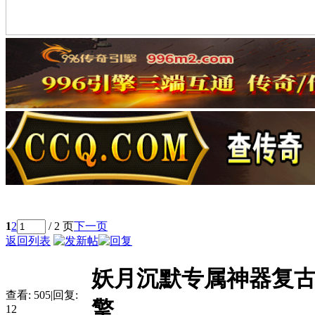
1
2
/ 2 页
下一页
返回列表
妖月沉默专属神器复古
查看:
505
|
回复:
擎
12