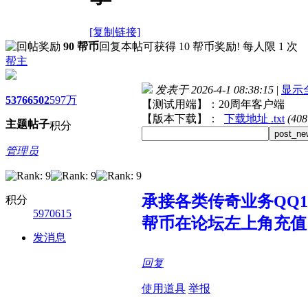
[复制链接]
90 帮币
回复本帖可获得 10 帮币奖励! 每人限 1 次
帮主
发表于 2026-4-1 08:38:15
|
显示
5376
6502
597万
【测试用端】：20周年客户端
【版本下载】：
下载地址 .txt
(40
主题
帖子
积分
post_ne
管理员
承接各类传奇业务QQ107
积分
5970615
帮币在论坛左上角充值
发消息
回复
使用道具
举报