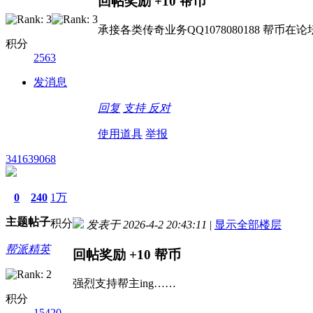
回帖奖励
+10
帮币
承接各类传奇业务QQ1078080188 帮币
积分
2563
发消息
回复
支持
反对
使用道具
举报
341639068
0
240
1万
主题
帖子
积分
发表于 2026-4-2 20:43:11
|
显示全部楼层
帮派精英
回帖奖励
+10
帮币
强烈支持帮主ing……
积分
15420