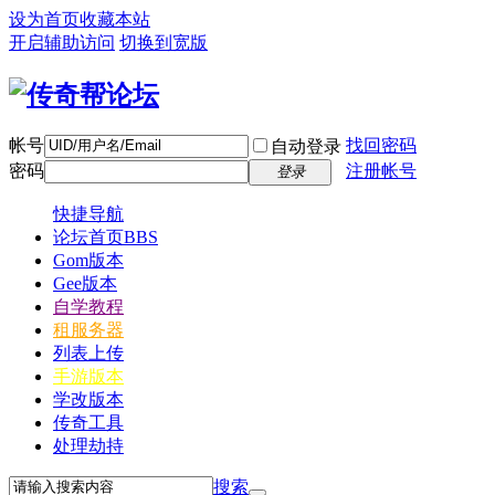
设为首页
收藏本站
开启辅助访问
切换到宽版
帐号
找回密码
自动登录
密码
注册帐号
登录
快捷导航
论坛首页
BBS
Gom版本
Gee版本
自学教程
租服务器
列表上传
手游版本
学改版本
传奇工具
处理劫持
搜索