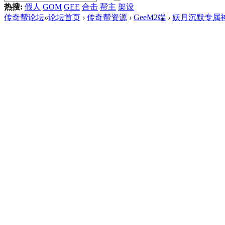
热搜:
假人
GOM
GEE
合击
帮主
架设
传奇帮论坛
»
论坛首页
›
传奇帮资源
›
GeeM2端
›
妖月沉默专属神