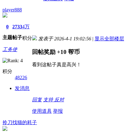
player888
0
2733
4万
主题
帖子
积分
发表于 2026-4-1 19:02:56
|
显示全部楼层
工务使
回帖奖励
+10
帮币
看到这帖子真是高兴！
积分
48226
发消息
回复
支持
反对
使用道具
举报
拎刀找猫的耗子