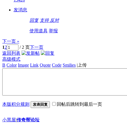
发消息
回复
支持
反对
使用道具
举报
下一页 »
1
2
/ 2 页
下一页
返回列表
高级模式
B
Color
Image
Link
Quote
Code
Smilies
|
上传
本版积分规则
回帖后跳转到最后一页
发表回复
小黑屋
|
传奇帮论坛