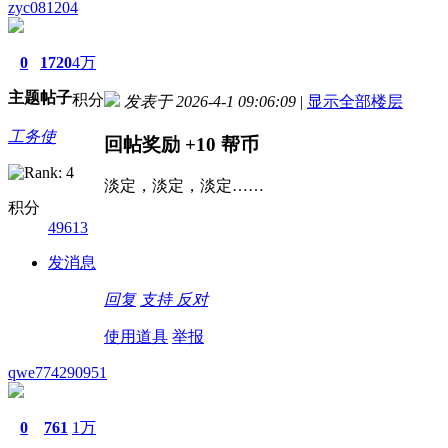
zyc081204
0
1720
4万
主题
帖子
积分
发表于 2026-4-1 09:06:09
|
显示全部楼层
工务使
回帖奖励
+10
帮币
淡定，淡定，淡定……
积分
49613
发消息
回复
支持
反对
使用道具
举报
qwe774290951
0
761
1万