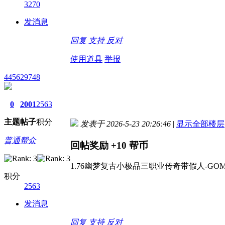
3270
发消息
回复
支持
反对
使用道具
举报
445629748
0
2001
2563
主题
帖子
积分
发表于 2026-5-23 20:26:46
|
显示全部楼层
普通帮众
回帖奖励
+10
帮币
1.76幽梦复古小极品三职业传奇带假人-GOM
积分
2563
发消息
回复
支持
反对