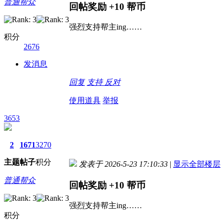
普通帮众
回帖奖励
+10
帮币
强烈支持帮主ing……
积分
2676
发消息
回复
支持
反对
使用道具
举报
3653
2
1671
3270
主题
帖子
积分
发表于 2026-5-23 17:10:33
|
显示全部楼层
普通帮众
回帖奖励
+10
帮币
强烈支持帮主ing……
积分