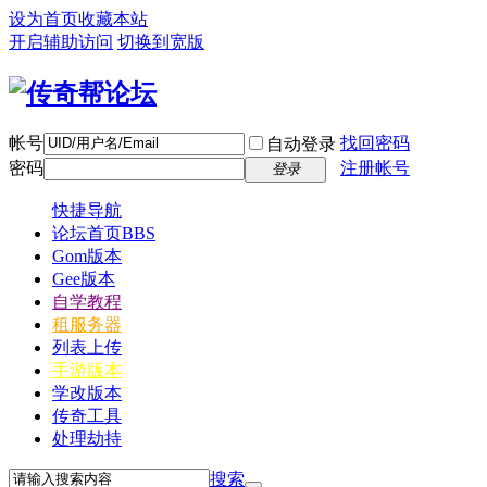
设为首页
收藏本站
开启辅助访问
切换到宽版
帐号
找回密码
自动登录
密码
注册帐号
登录
快捷导航
论坛首页
BBS
Gom版本
Gee版本
自学教程
租服务器
列表上传
手游版本
学改版本
传奇工具
处理劫持
搜索