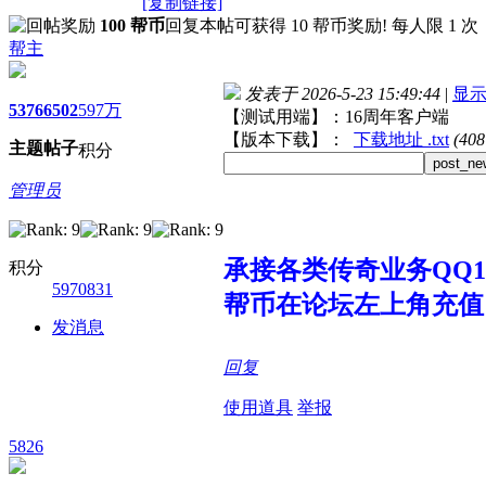
[复制链接]
100 帮币
回复本帖可获得 10 帮币奖励! 每人限 1 次
帮主
发表于 2026-5-23 15:49:44
|
显
5376
6502
597万
【测试用端】：16周年客户端
【版本下载】：
下载地址 .txt
(40
主题
帖子
积分
post_ne
管理员
承接各类传奇业务QQ107
积分
5970831
帮币在论坛左上角充值
发消息
回复
使用道具
举报
5826