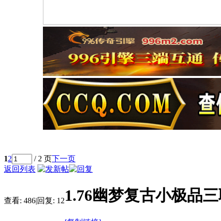
1
2
/ 2 页
下一页
返回列表
1.76幽梦复古小极品
查看:
486
|
回复:
12