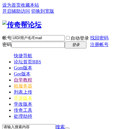
设为首页
收藏本站
开启辅助访问
切换到宽版
帐号
找回密码
自动登录
密码
注册帐号
登录
快捷导航
论坛首页
BBS
Gom版本
Gee版本
自学教程
租服务器
列表上传
手游版本
学改版本
传奇工具
处理劫持
搜索