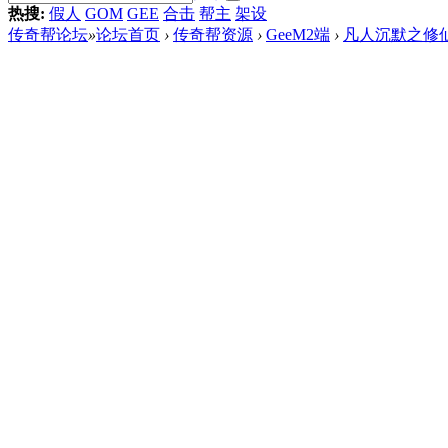
热搜:
假人
GOM
GEE
合击
帮主
架设
传奇帮论坛
»
论坛首页
›
传奇帮资源
›
GeeM2端
›
凡人沉默之修仙