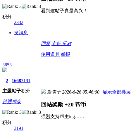
看到这帖子真是高兴！
积分
2332
发消息
回复
支持
反对
使用道具
举报
3653
2
1668
3191
主题
帖子
积分
发表于 2026-6-26 05:46:00
|
显示全部楼层
普通帮众
回帖奖励
+20
帮币
强烈支持帮主ing……
积分
3191