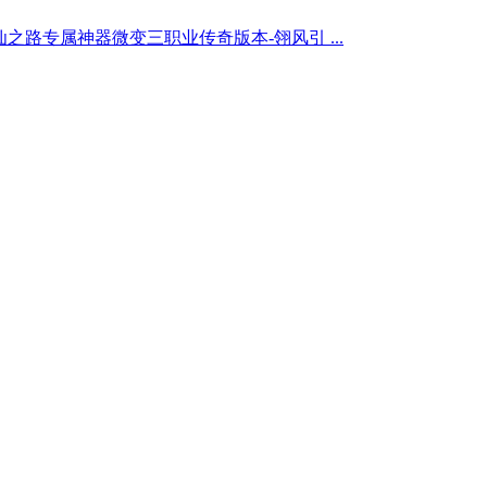
之路专属神器微变三职业传奇版本-翎风引 ...