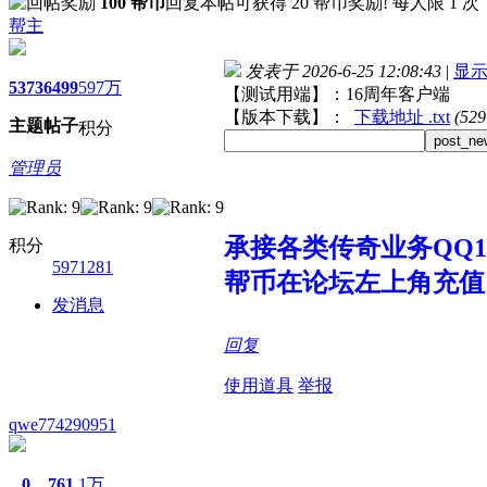
100 帮币
回复本帖可获得 20 帮币奖励! 每人限 1 次
帮主
发表于 2026-6-25 12:08:43
|
显
5373
6499
597万
【测试用端】：16周年客户端
【版本下载】：
下载地址 .txt
(52
主题
帖子
积分
post_ne
管理员
承接各类传奇业务QQ107
积分
5971281
帮币在论坛左上角充值
发消息
回复
使用道具
举报
qwe774290951
0
761
1万