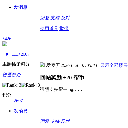
发消息
回复
支持
反对
使用道具
举报
5426
0
1117
2607
主题
帖子
积分
发表于 2026-6-26 07:05:44
|
显示全部楼层
普通帮众
回帖奖励
+20
帮币
强烈支持帮主ing……
积分
2607
发消息
回复
支持
反对