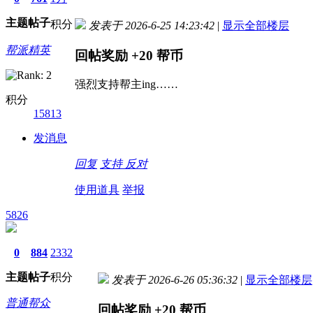
主题
帖子
积分
发表于 2026-6-25 14:23:42
|
显示全部楼层
帮派精英
回帖奖励
+20
帮币
强烈支持帮主ing……
积分
15813
发消息
回复
支持
反对
使用道具
举报
5826
0
884
2332
主题
帖子
积分
发表于 2026-6-26 05:36:32
|
显示全部楼层
普通帮众
回帖奖励
+20
帮币