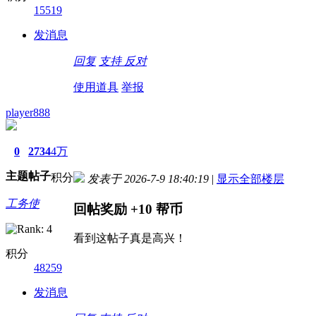
15519
发消息
回复
支持
反对
使用道具
举报
player888
0
2734
4万
主题
帖子
积分
发表于 2026-7-9 18:40:19
|
显示全部楼层
工务使
回帖奖励
+10
帮币
看到这帖子真是高兴！
积分
48259
发消息