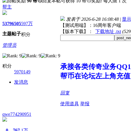
90 帮币
回复本帖可获得 10 帮币奖励! 每人限 1 次
帮主
发表于 2026-6-28 16:08:48
|
显
5379
6505
597万
【测试用端】：16周年客户端
【版本下载】：
下载地址 .txt
(52
主题
帖子
积分
post_ne
管理员
承接各类传奇业务QQ107
积分
5970149
帮币在论坛左上角充值
发消息
回复
使用道具
举报
qwe774290951
0
767
1万