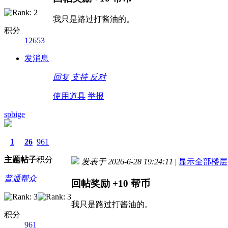
我只是路过打酱油的。
积分
12653
发消息
回复
支持
反对
使用道具
举报
spbige
1
26
961
主题
帖子
积分
发表于 2026-6-28 19:24:11
|
显示全部楼层
普通帮众
回帖奖励
+10
帮币
我只是路过打酱油的。
积分
961