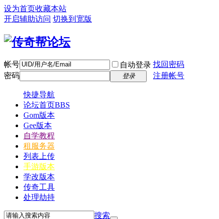
设为首页
收藏本站
开启辅助访问
切换到宽版
帐号
找回密码
自动登录
密码
注册帐号
登录
快捷导航
论坛首页
BBS
Gom版本
Gee版本
自学教程
租服务器
列表上传
手游版本
学改版本
传奇工具
处理劫持
搜索