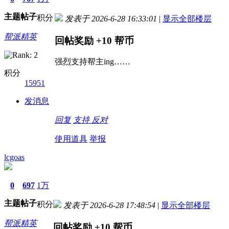
主题
帖子
积分
发表于 2026-6-28 16:33:01
|
显示全部楼层
帮派精英
回帖奖励
+10
帮币
强烈支持帮主ing……
积分
15951
发消息
回复
支持
反对
使用道具
举报
lcgoas
0
697
1万
主题
帖子
积分
发表于 2026-6-28 17:48:54
|
显示全部楼层
帮派精英
回帖奖励
+10
帮币