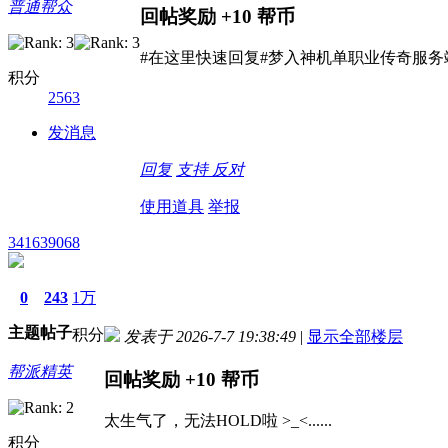
普通帮众
回帖奖励
+10
帮币
#在这里快速回复#梦入神机单职业传奇服务端
积分
2563
发消息
回复
支持
反对
使用道具
举报
341639068
0
243
1万
主题
帖子
积分
发表于 2026-7-7 19:38:49
|
显示全部楼层
帮派精英
回帖奖励
+10
帮币
太生气了，无法HOLD啦 >_<......
积分