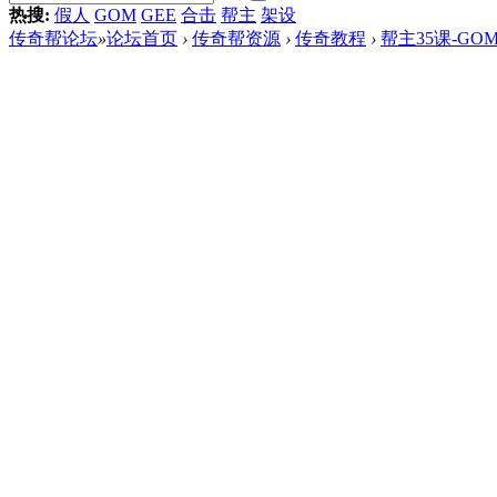
热搜:
假人
GOM
GEE
合击
帮主
架设
传奇帮论坛
»
论坛首页
›
传奇帮资源
›
传奇教程
›
帮主35课-GO