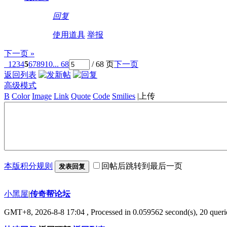
回复
使用道具
举报
下一页 »
1
2
3
4
5
6
7
8
9
10
... 68
/ 68 页
下一页
返回列表
高级模式
B
Color
Image
Link
Quote
Code
Smilies
|
上传
本版积分规则
回帖后跳转到最后一页
发表回复
小黑屋
|
传奇帮论坛
GMT+8, 2026-8-8 17:04
, Processed in 0.059562 second(s), 20 querie