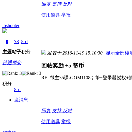
回复
支持
反对
使用道具
举报
lbshooter
0
73
851
主题
帖子
积分
发表于 2016-11-19 15:10:30
|
显示全部楼
普通帮众
回帖奖励
+5
帮币
RE: 帮主35课-GOM1108引擎+登录器授权+
积分
851
发消息
回复
支持
反对
使用道具
举报