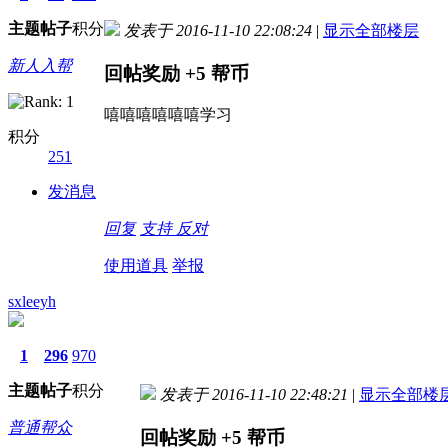
主题
帖子
积分
发表于 2016-11-10 22:08:24
|
显示全部楼层
新人入帮
回帖奖励
+5
帮币
嘻嘻嘻嘻嘻嘻学习
积分
251
发消息
回复
支持
反对
使用道具
举报
sxleeyh
1
296
970
主题
帖子
积分
发表于 2016-11-10 22:48:21
|
显示全部楼
普通帮众
回帖奖励
+5
帮币