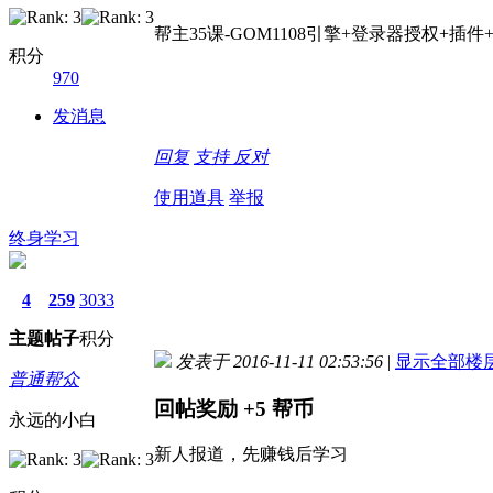
帮主35课-GOM1108引擎+登录器授权+插
积分
970
发消息
回复
支持
反对
使用道具
举报
终身学习
4
259
3033
主题
帖子
积分
发表于 2016-11-11 02:53:56
|
显示全部楼
普通帮众
回帖奖励
+5
帮币
永远的小白
新人报道，先赚钱后学习