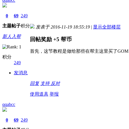
qqabcc
0
69
249
主题
帖子
积分
发表于 2016-11-19 18:55:19
|
显示全部楼层
新人入帮
回帖奖励
+5
帮币
首先，这节教程是做给那些在帮主这里买了GOM
积分
249
发消息
回复
支持
反对
使用道具
举报
qqabcc
0
69
249