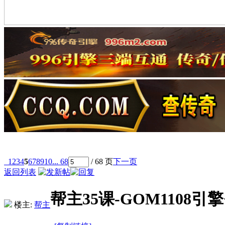
1
2
3
4
5
6
7
8
9
10
... 68
/ 68 页
下一页
返回列表
帮主35课-GOM1108
楼主:
帮主