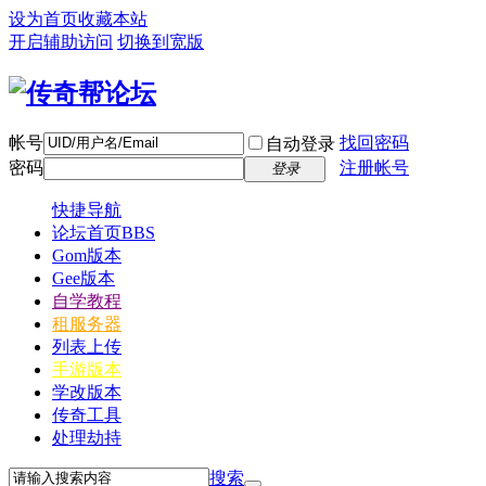
设为首页
收藏本站
开启辅助访问
切换到宽版
帐号
找回密码
自动登录
密码
注册帐号
登录
快捷导航
论坛首页
BBS
Gom版本
Gee版本
自学教程
租服务器
列表上传
手游版本
学改版本
传奇工具
处理劫持
搜索