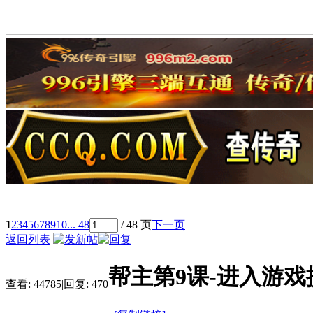
1
2
3
4
5
6
7
8
9
10
... 48
/ 48 页
下一页
返回列表
帮主第9课-进入游
查看:
44785
|
回复:
470