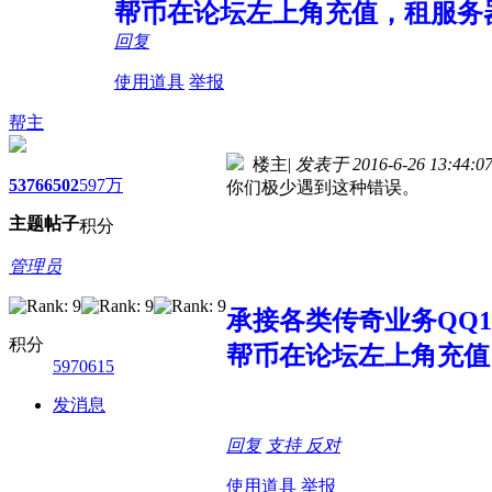
帮币在论坛左上角充值，租服务
回复
使用道具
举报
帮主
楼主
|
发表于 2016-6-26 13:44:0
5376
6502
597万
你们极少遇到这种错误。
主题
帖子
积分
管理员
承接各类传奇业务QQ107
积分
帮币在论坛左上角充值
5970615
发消息
回复
支持
反对
使用道具
举报