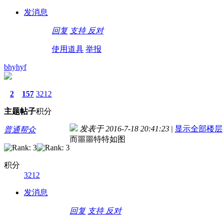
发消息
回复
支持
反对
使用道具
举报
bhyhyf
2
157
3212
主题
帖子
积分
发表于 2016-7-18 20:41:23
|
显示全部楼层
普通帮众
而噩噩特特如图
积分
3212
发消息
回复
支持
反对