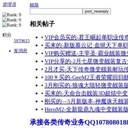
管理员
靓装
post_newreply
相关帖子
积分
•
VIP会员买的-君王崛起单职业
5970615
•
买来的-新版慕云记·血狱天下单
发消息
•
VIP购买赠送-主宰圣·霸业靓装
•
VIP分享的-2月七星微变靓装复
•
2月才买-天下传奇微变靓装耐玩
•
100￥买的-GeeM2王者荣耀回
•
3月刚买的-狼魂大陆轻微变靓装版
•
买来的-天命合击靓装3D超炫中
•
刚买的—5月新版本-神魔诛天靓装
•
HeroM2-全新龍鼎九魂中变靓装
承接各类传奇业务QQ107808018