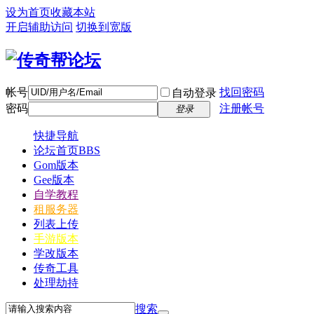
设为首页
收藏本站
开启辅助访问
切换到宽版
帐号
找回密码
自动登录
密码
注册帐号
登录
快捷导航
论坛首页
BBS
Gom版本
Gee版本
自学教程
租服务器
列表上传
手游版本
学改版本
传奇工具
处理劫持
搜索