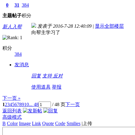
0
31
384
主题
帖子
积分
发表于 2016-7-28 12:40:09
|
显示全部楼层
新人入帮
向帮主学习了
积分
384
发消息
回复
支持
反对
使用道具
举报
下一页 »
1
2
3
4
5
6
7
8
9
10
... 48
/ 48 页
下一页
返回列表
高级模式
B
Color
Image
Link
Quote
Code
Smilies
|
上传