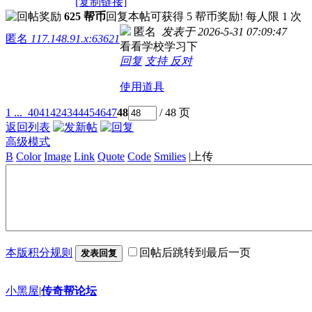
[复制链接]
625 帮币
回复本帖可获得 5 帮币奖励! 每人限 1 次
匿名
发表于 2026-5-31 07:09:47
匿名
117.148.91.x:63621
看看学校学习下
回复
支持
反对
使用道具
1 ...
40
41
42
43
44
45
46
47
48
/ 48 页
返回列表
高级模式
B
Color
Image
Link
Quote
Code
Smilies
|
上传
本版积分规则
回帖后跳转到最后一页
发表回复
小黑屋
|
传奇帮论坛