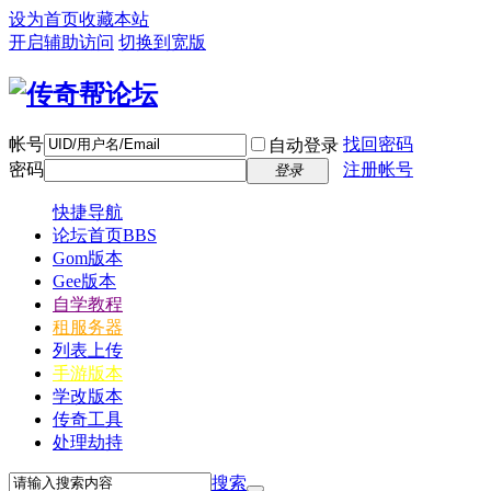
设为首页
收藏本站
开启辅助访问
切换到宽版
帐号
找回密码
自动登录
密码
注册帐号
登录
快捷导航
论坛首页
BBS
Gom版本
Gee版本
自学教程
租服务器
列表上传
手游版本
学改版本
传奇工具
处理劫持
搜索