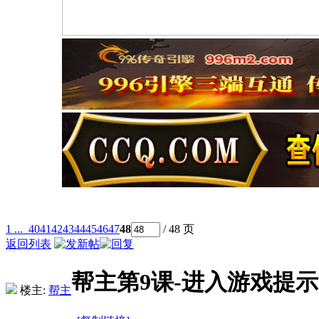
1 ...
40
41
42
43
44
45
46
47
48
/ 48 页
返回列表
帮主第9课-进入游戏提
楼主:
帮主