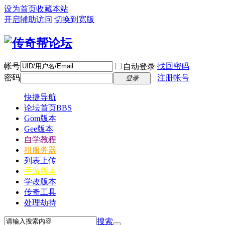
设为首页
收藏本站
开启辅助访问
切换到宽版
帐号
找回密码
自动登录
密码
注册帐号
登录
快捷导航
论坛首页
BBS
Gom版本
Gee版本
自学教程
租服务器
列表上传
手游版本
学改版本
传奇工具
处理劫持
搜索