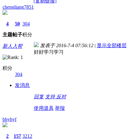
[复制链接]
chengliang7851
4
50
304
主题
帖子
积分
发表于 2016-7-4 07:56:12
|
显示全部楼层
新人入帮
好好学习学习
积分
304
发消息
回复
支持
反对
使用道具
举报
bhyhyf
2
157
3212