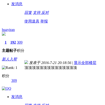
发消息
回复
支持
反对
使用道具
举报
huayiran
1
192
309
主题
帖子
积分
新人入帮
发表于 2016-7-21 20:18:56
|
显示全部楼层
顶顶顶顶顶顶顶顶顶顶顶顶顶顶
积分
309
发消息