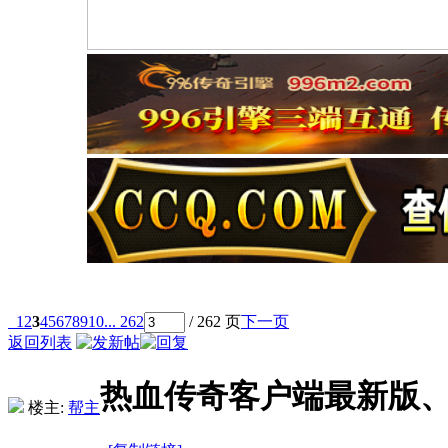
1
2
3
4
5
6
7
8
9
10
... 262
/ 262 页
下一页
返回列表
热血传奇客户端最新版、
楼主:
帮主