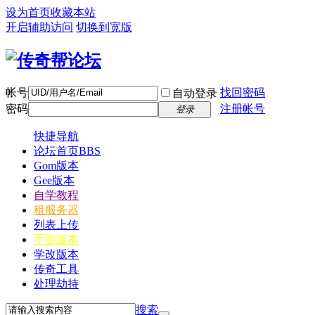
设为首页
收藏本站
开启辅助访问
切换到宽版
帐号
找回密码
自动登录
密码
注册帐号
登录
快捷导航
论坛首页
BBS
Gom版本
Gee版本
自学教程
租服务器
列表上传
手游版本
学改版本
传奇工具
处理劫持
搜索