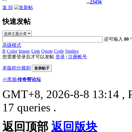
...
2
3
4
5
6
返 回
快速发帖
还可输入
80
高级模式
B
Color
Image
Link
Quote
Code
Smilies
您需要登录后才可以发帖
登录
|
注册帐号
本版积分规则
发表帖子
小黑屋
|
传奇帮论坛
GMT+8, 2026-8-8 13:14
, 
17 queries .
返回顶部
返回版块