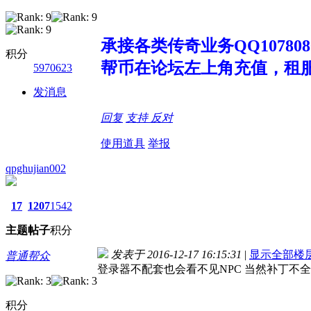
承接各类传奇业务QQ1078080
积分
帮币在论坛左上角充值，租
5970623
发消息
回复
支持
反对
使用道具
举报
qpghujian002
17
1207
1542
主题
帖子
积分
发表于 2016-12-17 16:15:31
|
显示全部楼
普通帮众
登录器不配套也会看不见NPC 当然补丁不
积分