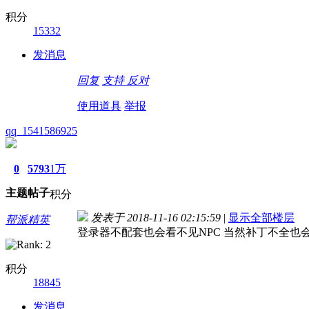
积分
15332
发消息
回复
支持
反对
使用道具
举报
qq_1541586925
0
5793
1万
主题
帖子
积分
发表于 2018-11-16 02:15:59
|
显示全部楼层
帮派精英
登录器不配套也会看不见NPC 当然补丁不全也
积分
18845
发消息