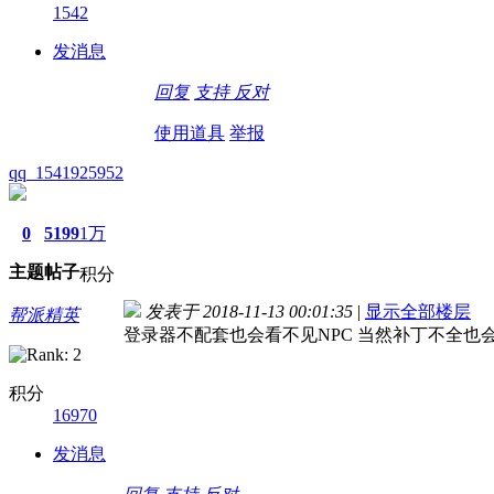
1542
发消息
回复
支持
反对
使用道具
举报
qq_1541925952
0
5199
1万
主题
帖子
积分
发表于 2018-11-13 00:01:35
|
显示全部楼层
帮派精英
登录器不配套也会看不见NPC 当然补丁不全也
积分
16970
发消息