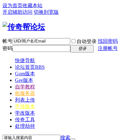
设为首页
收藏本站
开启辅助访问
切换到宽版
帐号
找回密码
自动登录
密码
注册帐号
登录
快捷导航
论坛首页
BBS
Gom版本
Gee版本
自学教程
租服务器
列表上传
手游版本
学改版本
传奇工具
处理劫持
搜索