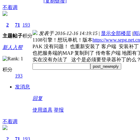
[复制链接]
不着调
2
71
193
发表于 2016-12-16 14:19:15
|
显示全部楼层
|
阅
主题
帖子
积分
1108引擎！想玩单机！版本
https://www.sepg.net.cn
PAK 没有问题！ 也重新安装了 客户端 安装补丁
新人入帮
也把服务端的MAP 复制到了 传奇客户端 地图有了
实在没有办法了 这个是必须要登录器补丁的么？
post_newreply
积分
193
发消息
回复
使用道具
举报
不着调
2
71
193