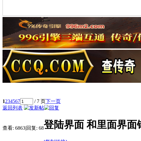
1
2
3
4
5
6
7
/ 7 页
下一页
返回列表
登陆界面 和里面界面
查看:
6863
|
回复:
68