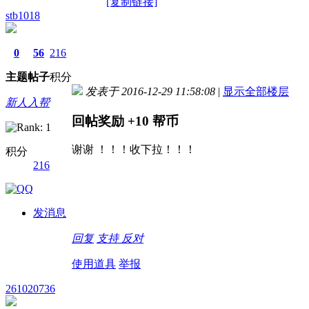
[复制链接]
stb1018
0
56
216
主题
帖子
积分
发表于 2016-12-29 11:58:08
|
显示全部楼层
新人入帮
回帖奖励
+10
帮币
谢谢 ！！！收下拉！！！
积分
216
发消息
回复
支持
反对
使用道具
举报
261020736