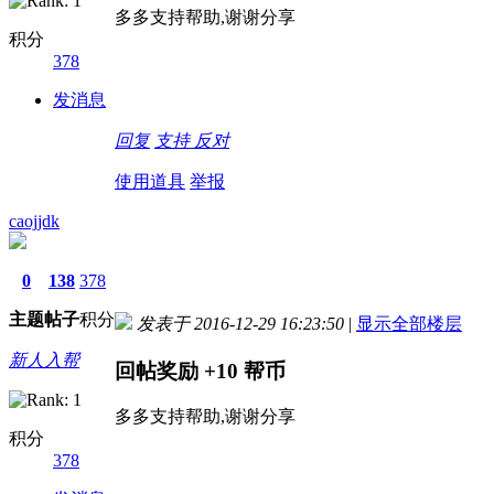
多多支持帮助,谢谢分享
积分
378
发消息
回复
支持
反对
使用道具
举报
caojjdk
0
138
378
主题
帖子
积分
发表于 2016-12-29 16:23:50
|
显示全部楼层
新人入帮
回帖奖励
+10
帮币
多多支持帮助,谢谢分享
积分
378