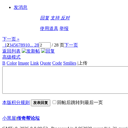
发消息
回复
支持
反对
使用道具
举报
下一页 »
1
2
3
4
5
6
7
8
9
10
... 28
/ 28 页
下一页
返回列表
高级模式
B
Color
Image
Link
Quote
Code
Smilies
|
上传
本版积分规则
回帖后跳转到最后一页
发表回复
小黑屋
|
传奇帮论坛