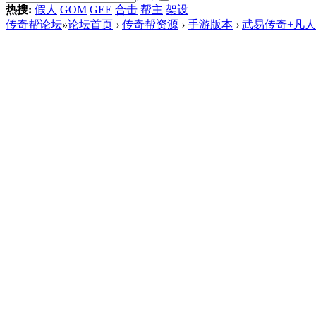
热搜:
假人
GOM
GEE
合击
帮主
架设
传奇帮论坛
»
论坛首页
›
传奇帮资源
›
手游版本
›
武易传奇+凡