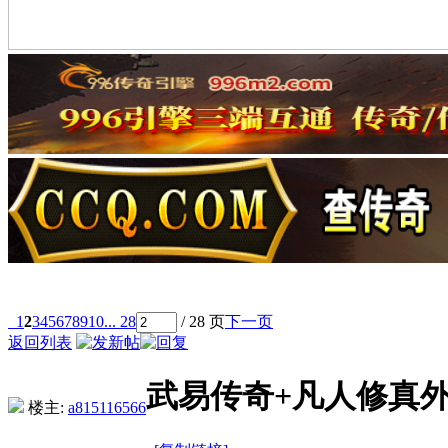
1
2
3
4
5
6
7
8
9
10
... 28
/ 28 页
下一页
返回列表
武易传奇+凡人修真
楼主:
a815116566