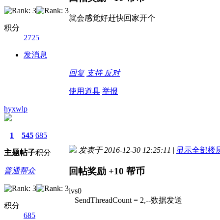
就会感觉好赶快回家开个
积分
2725
发消息
回复
支持
反对
使用道具
举报
hyxwlp
1
545
685
发表于 2016-12-30 12:25:11
|
显示全部楼
主题
帖子
积分
回帖奖励
+10
帮币
普通帮众
ivs0
SendThreadCount = 2,--数据发送
积分
685