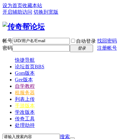
设为首页
收藏本站
开启辅助访问
切换到宽版
帐号
找回密码
自动登录
密码
注册帐号
登录
快捷导航
论坛首页
BBS
Gom版本
Gee版本
自学教程
租服务器
列表上传
手游版本
学改版本
传奇工具
处理劫持
搜索