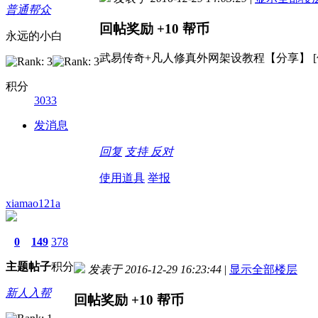
普通帮众
回帖奖励
+10
帮币
永远的小白
武易传奇+凡人修真外网架设教程【分享】 [
积分
3033
发消息
回复
支持
反对
使用道具
举报
xiamao121a
0
149
378
主题
帖子
积分
发表于 2016-12-29 16:23:44
|
显示全部楼层
新人入帮
回帖奖励
+10
帮币