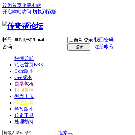
设为首页
收藏本站
开启辅助访问
切换到宽版
帐号
找回密码
自动登录
密码
注册帐号
登录
快捷导航
论坛首页
BBS
Gom版本
Gee版本
自学教程
租服务器
列表上传
手游版本
学改版本
传奇工具
处理劫持
搜索