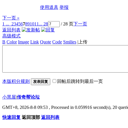
使用道具
举报
下一页 »
1 ...
2
3
4
5
6
7
8
9
10
11
... 28
/ 28 页
下一页
返回列表
高级模式
B
Color
Image
Link
Quote
Code
Smilies
|
上传
本版积分规则
回帖后跳转到最后一页
发表回复
小黑屋
|
传奇帮论坛
GMT+8, 2026-8-8 09:53
, Processed in 0.059916 second(s), 20 querie
快速回复
返回顶部
返回列表