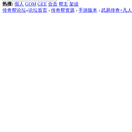
热搜:
假人
GOM
GEE
合击
帮主
架设
传奇帮论坛
»
论坛首页
›
传奇帮资源
›
手游版本
›
武易传奇+凡