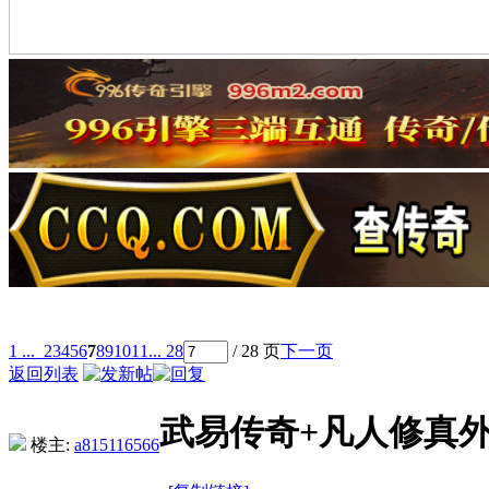
1 ...
2
3
4
5
6
7
8
9
10
11
... 28
/ 28 页
下一页
返回列表
武易传奇+凡人修真
楼主:
a815116566