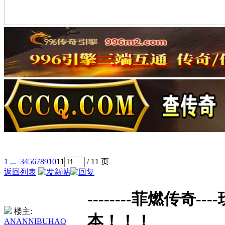
1 ...
3
4
5
6
7
8
9
10
11
/ 11 页
返回列表
--------菲燃传奇-
楼主:
本！！！
ANANNIBUHAO