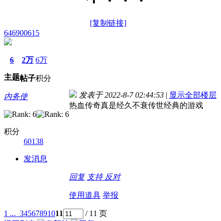
[复制链接]
646900615
6
2万
6万
主题
帖子
积分
发表于 2022-8-7 02:44:53
|
显示全部楼层
内务使
热血传奇真是经久不衰传世经典的游戏
积分
60138
发消息
回复
支持
反对
使用道具
举报
1 ...
3
4
5
6
7
8
9
10
11
/ 11 页