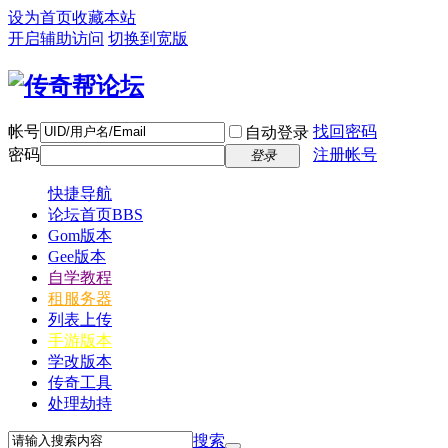
设为首页
收藏本站
开启辅助访问
切换到宽版
帐号
找回密码
自动登录
密码
注册帐号
登录
快捷导航
论坛首页
BBS
Gom版本
Gee版本
自学教程
租服务器
列表上传
手游版本
学改版本
传奇工具
处理劫持
搜索