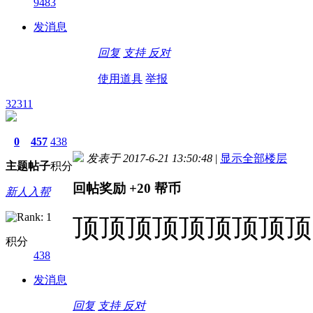
9483
发消息
回复
支持
反对
使用道具
举报
32311
0
457
438
发表于 2017-6-21 13:50:48
|
显示全部楼层
主题
帖子
积分
回帖奖励
+20
帮币
新人入帮
顶顶顶顶顶顶顶顶顶
积分
438
发消息
回复
支持
反对