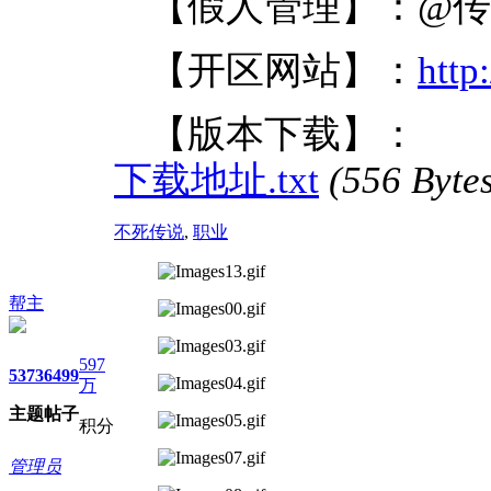
【假人管理】：@
【开区网站】：
http
【版本下载】：
下载地址.txt
(556 By
不死传说
,
职业
帮主
597
5373
6499
万
主题
帖子
积分
管理员