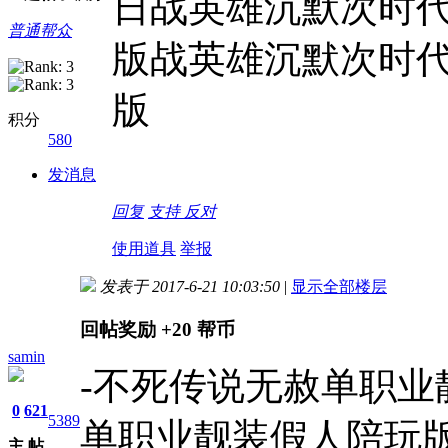
日战英雄沉默次时
普通帮众
版战英雄沉默次时
版
积分
580
发消息
回复
支持
反对
使用道具
举报
发表于 2017-6-21 10:03:50
|
显示全部楼层
回帖奖励
+20
帮币
samin
-不死传说无赦单职业
0
621
5389
单职业靓装假人陪玩
主
帖