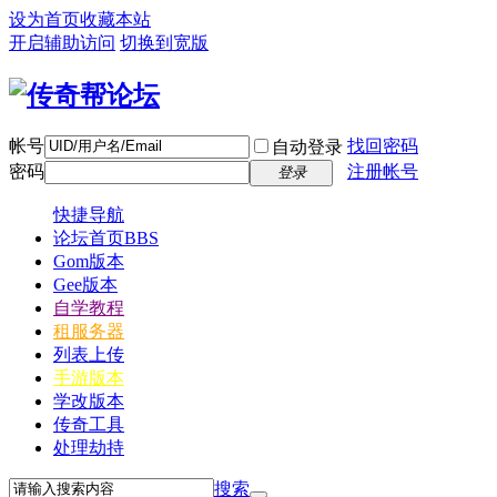
设为首页
收藏本站
开启辅助访问
切换到宽版
帐号
找回密码
自动登录
密码
注册帐号
登录
快捷导航
论坛首页
BBS
Gom版本
Gee版本
自学教程
租服务器
列表上传
手游版本
学改版本
传奇工具
处理劫持
搜索