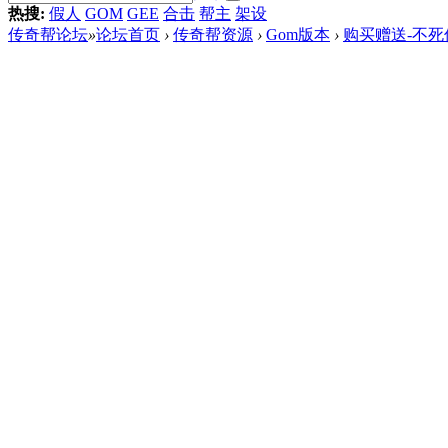
热搜:
假人
GOM
GEE
合击
帮主
架设
传奇帮论坛
»
论坛首页
›
传奇帮资源
›
Gom版本
›
购买赠送-不