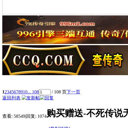
1
2
3
4
5
6
7
8
9
10
... 108
/ 108 页
下一页
返回列表
购买赠送-不死传说
查看:
58549
|
回复:
1074