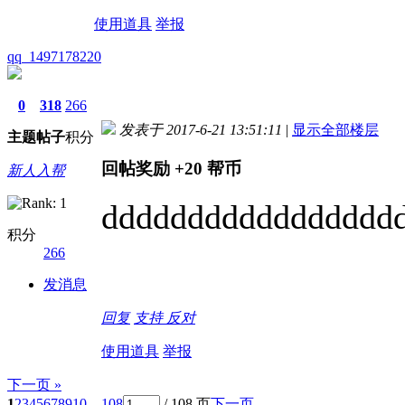
使用道具
举报
qq_1497178220
0
318
266
发表于 2017-6-21 13:51:11
|
显示全部楼层
主题
帖子
积分
回帖奖励
+20
帮币
新人入帮
ddddddddddddddddd
积分
266
发消息
回复
支持
反对
使用道具
举报
下一页 »
1
2
3
4
5
6
7
8
9
10
... 108
/ 108 页
下一页