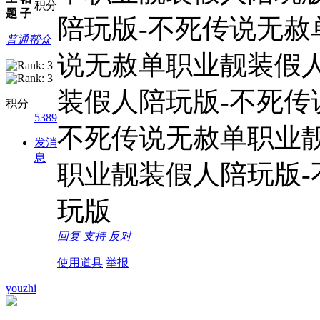
积分
题
子
陪玩版-不死传说无赦
普通帮众
说无赦单职业靓装假
装假人陪玩版-不死传
积分
5389
不死传说无赦单职业
发消
息
职业靓装假人陪玩版
玩版
回复
支持
反对
使用道具
举报
youzhi