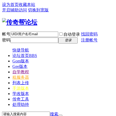
设为首页
收藏本站
开启辅助访问
切换到宽版
帐号
找回密码
自动登录
密码
注册帐号
登录
快捷导航
论坛首页
BBS
Gom版本
Gee版本
自学教程
租服务器
列表上传
手游版本
学改版本
传奇工具
处理劫持
搜索