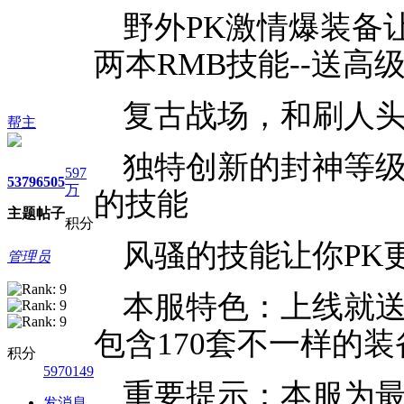
野外PK激情爆装备让
两本RMB技能--送高级
复古战场，和刷人
帮主
独特创新的封神等级
597
5379
6505
万
的技能
主题
帖子
积分
风骚的技能让你PK
管理员
本服特色：上线就
包含170套不一样的装
积分
5970149
重要提示：本服为最
发消息