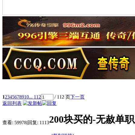
1
2
3
4
5
6
7
8
9
10
... 112
/ 112 页
下一页
返回列表
200块买的-无赦单
查看:
59978
|
回复:
1113