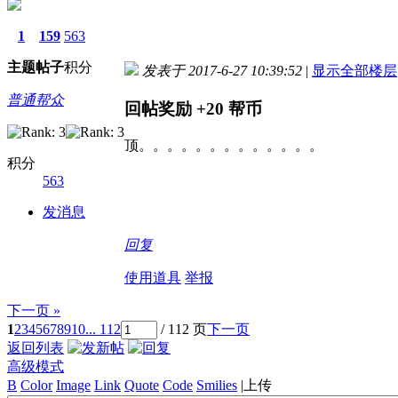
1
159
563
主题
帖子
积分
发表于 2017-6-27 10:39:52
|
显示全部楼层
普通帮众
回帖奖励
+20
帮币
顶。。。。。。。。。。。。。
积分
563
发消息
回复
使用道具
举报
下一页 »
1
2
3
4
5
6
7
8
9
10
... 112
/ 112 页
下一页
返回列表
高级模式
B
Color
Image
Link
Quote
Code
Smilies
|
上传